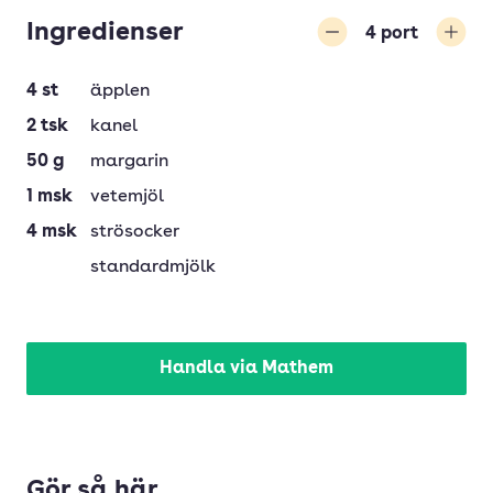
Ingredienser
4
port
Minska
Öka
4
st
äpplen
2
tsk
kanel
50
g
margarin
1
msk
vetemjöl
4
msk
strösocker
standardmjölk
Handla via Mathem
Gör så här