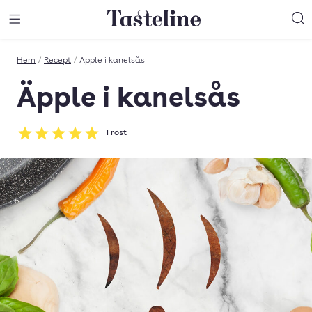
Till Tastelines startsida
äng meny
Öppna meny
Sö
Hem
/
Recept
/
Äpple i kanelsås
Äpple i kanelsås
1
röst
Betyg: 5 av 5