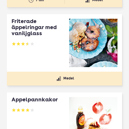
7 tim
Medel
Friterade
äppelringar med
vaniljglass
Betyg: 3.51 av 5
Medel
Äppelpannkakor
Betyg: 3.84 av 5