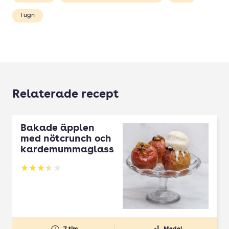
I ugn
Relaterade recept
Bakade äpplen
med nötcrunch och
kardemummaglass
Betyg: 3.43 av 5