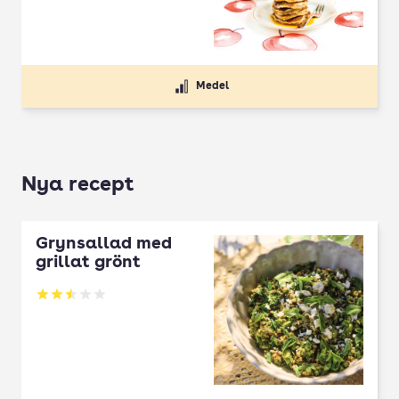
Medel
Nya recept
Grynsallad med
grillat grönt
Betyg: 2.5 av 5