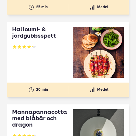
25 min
Medel
Halloumi- &
jordgubbsspett
Betyg: 4.3 av 5
20 min
Medel
Mannapannacotta
med blåbär och
dragon