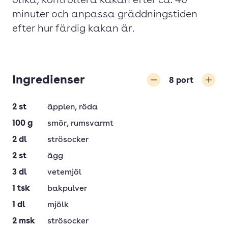
olika, kontrollera kakan efter ca. 40
minuter och anpassa gräddningstiden
efter hur färdig kakan är.
Ingredienser
8
port
Minska
Öka
2
st
äpplen
, röda
100
g
smör
, rumsvarmt
2
dl
strösocker
2
st
ägg
3
dl
vetemjöl
1
tsk
bakpulver
1
dl
mjölk
2
msk
strösocker