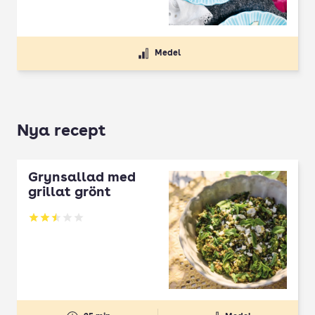
Medel
Nya recept
Grynsallad med
grillat grönt
Betyg: 2.5 av 5