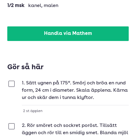
1/2
msk
kanel
, malen
Handla via Mathem
Gör så här
1. Sätt ugnen på 175°. Smörj och bröa en rund
Klar
form, 24 cm i diameter. Skala äpplena. Kärna
ur och skär dem i tunna klyftor.
2
st
äpplen
2. Rör smöret och sockret poröst. Tillsätt
Klar
äggen och rör till en smidig smet. Blanda mjöl