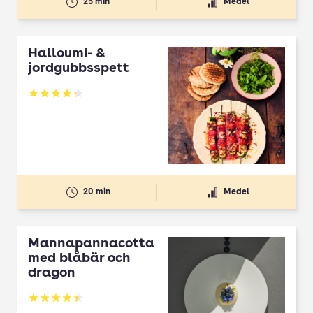
25 min
Medel
Halloumi- &
jordgubbsspett
Betyg: 4.3 av 5
20 min
Medel
Mannapannacotta
med blåbär och
dragon
Betyg: 4.5 av 5