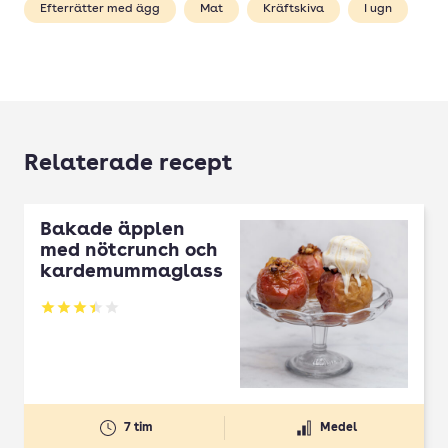
Efterrätter med ägg
Mat
Kräftskiva
I ugn
Relaterade recept
Bakade äpplen
med nötcrunch och
kardemummaglass
Betyg: 3.43 av 5
7 tim
Medel