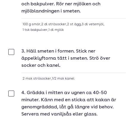
och bakpulver. Rör ner mjölken och
mjölblandningen i smeten.
100
g
smör
,
2
dl
strösocker
,
2
st
ägg
,
3
dl
vetemjöl
,
1
tsk
bakpulver
,
1
dl
mjölk
3. Häll smeten i formen. Stick ner
Klar
äppelklyftorna tätt i smeten. Strö över
socker och kanel.
2
msk
strösocker
,
1/2
msk
kanel
4. Grädda i mitten av ugnen ca 40-50
Klar
minuter. Känn med en sticka att kakan är
genomgräddad, låt gå längre vid behov.
Servera med vaniljsås eller glass.