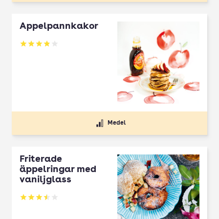
Äppelpannkakor
Betyg: 3.84 av 5
Medel
Friterade
äppelringar med
vaniljglass
Betyg: 3.51 av 5