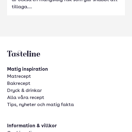
är också en mångsidig fisk som går snabbt att
tillaga....
Tasteline startsida
Matig inspiration
Matrecept
Bakrecept
Dryck & drinkar
Alla våra recept
Tips, nyheter och matig fakta
Information & villkor