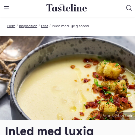
Till Tastelines startsida
äng meny
Öppna meny
Sö
Hem
/
Inspiration
/
Fest
/
Inled med lyxig soppa
Foto: Nurlan Emir
Inled med lyxig