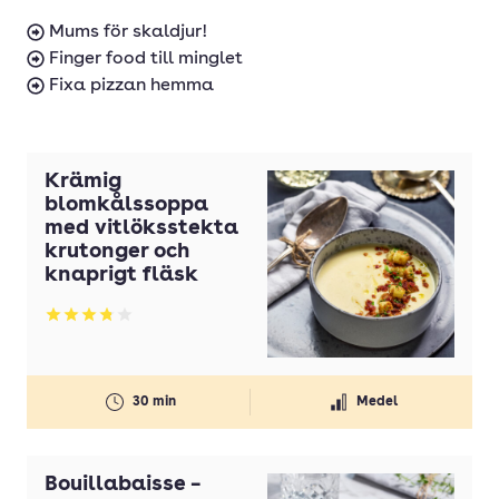
Mums för skaldjur!
Finger food till minglet
Fixa pizzan hemma
Krämig
blomkålssoppa
med vitlöksstekta
krutonger och
knaprigt fläsk
Betyg: 3.77 av 5
30 min
Medel
Bouillabaisse –