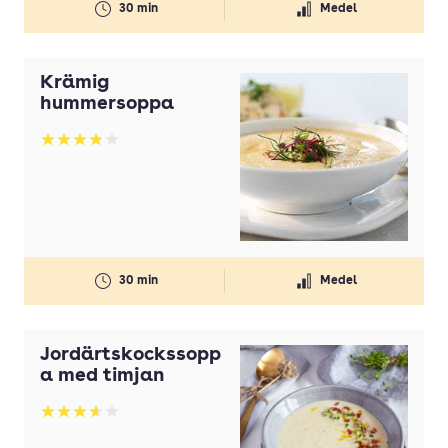
30 min
Medel
Krämig
hummersoppa
Betyg: 3.85 av 5
30 min
Medel
Jordärtskockssopp
a med timjan
Betyg: 3.67 av 5