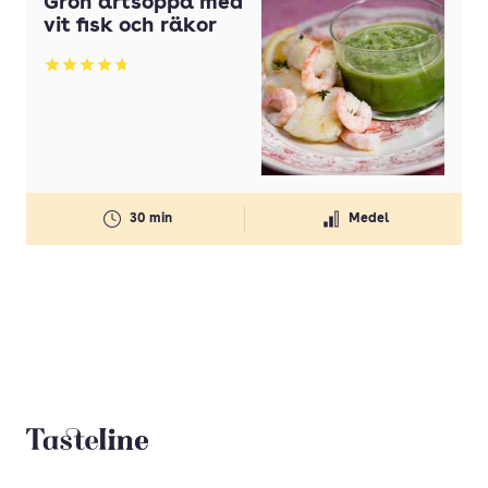
Grön ärtsoppa med
vit fisk och räkor
Betyg: 4.75 av 5
30 min
Medel
Tasteline startsida