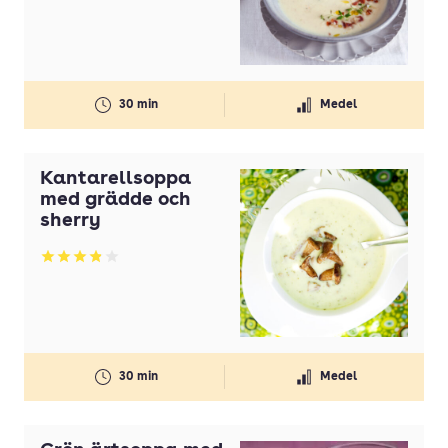
30 min
Medel
Kantarellsoppa
med grädde och
sherry
Betyg: 3.89 av 5
30 min
Medel