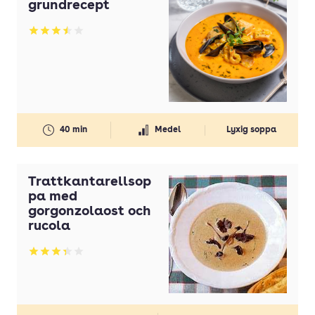
grundrecept
Betyg: 3.48 av 5
40 min
Medel
Lyxig soppa
Trattkantarellsop
pa med
gorgonzolaost och
rucola
Betyg: 3.37 av 5