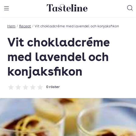
Till Tastelines startsida
äng meny
Öppna meny
Sö
Hem
/
Recept
/
Vit chokladcréme med lavendel och konjaksfikon
Vit chokladcréme
med lavendel och
konjaksfikon
0
röster
Betyg: 0 av 5