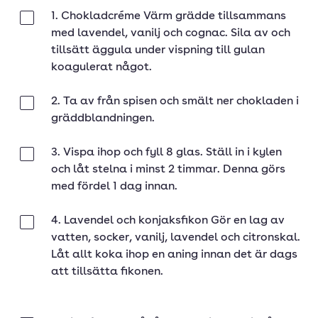
1. Chokladcréme Värm grädde tillsammans
Klar
med lavendel, vanilj och cognac. Sila av och
tillsätt äggula under vispning till gulan
koagulerat något.
2. Ta av från spisen och smält ner chokladen i
Klar
gräddblandningen.
3. Vispa ihop och fyll 8 glas. Ställ in i kylen
Klar
och låt stelna i minst 2 timmar. Denna görs
med fördel 1 dag innan.
4. Lavendel och konjaksfikon Gör en lag av
Klar
vatten, socker, vanilj, lavendel och citronskal.
Låt allt koka ihop en aning innan det är dags
att tillsätta fikonen.