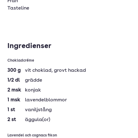
Från
Tasteline
Ingredienser
Chokladcréme
300
g
vit choklad
, grovt hackad
1/2
dl
grädde
2
msk
konjak
1
msk
lavendelblommor
1
st
vaniljstång
2
st
äggula(or)
Lavendel och cognacs fikon