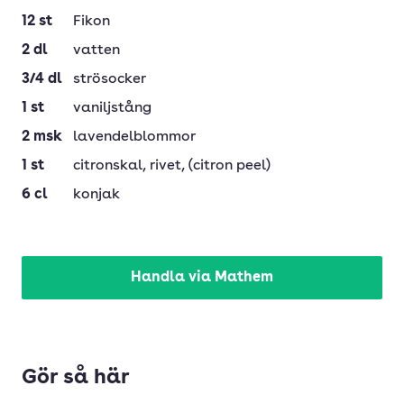
12
st
Fikon
2
dl
vatten
3/4
dl
strösocker
1
st
vaniljstång
2
msk
lavendelblommor
1
st
citronskal
, rivet, (citron peel)
6
cl
konjak
Handla via Mathem
Gör så här