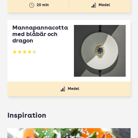
20 min
Medel
Mannapannacotta
med blåbär och
dragon
Betyg: 4.5 av 5
Medel
Inspiration