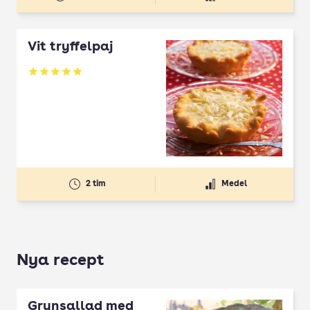
Vit tryffelpaj
Betyg: 5 av 5
2 tim
Medel
Nya recept
Grynsallad med