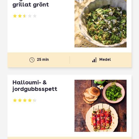
grillat grönt
Betyg: 2.5 av 5
25 min
Medel
Halloumi- &
jordgubbsspett
Betyg: 4.3 av 5