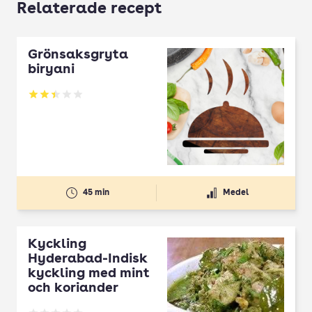
Relaterade recept
Grönsaksgryta
biryani
Betyg: 2.4 av 5
45 min
Medel
Kyckling
Hyderabad-Indisk
kyckling med mint
och koriander