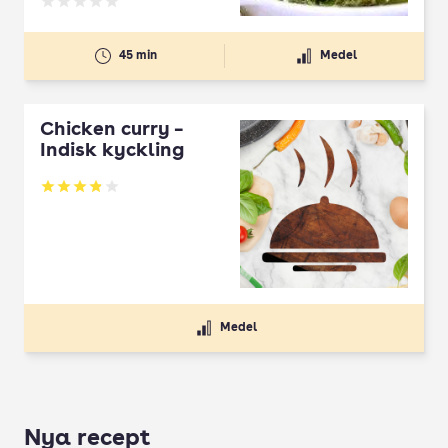
Betyg: 0 av 5
45 min
Medel
Chicken curry –
Indisk kyckling
Betyg: 3.88 av 5
Medel
Nya recept