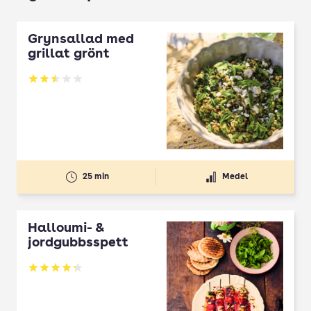
Grynsallad med
grillat grönt
Betyg: 2.5 av 5
25 min
Medel
Halloumi- &
jordgubbsspett
Betyg: 4.3 av 5