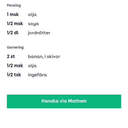
Pensling
1
msk
olja
1/2
msk
soya
1/2
dl
jordnötter
Garnering
2
st
banan
, i skivor
1/2
msk
olja
1/2
tsk
ingefära
Handla via Mathem