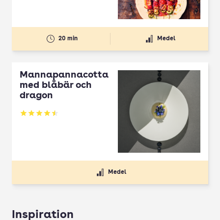
20 min
Medel
Mannapannacotta
med blåbär och
dragon
Betyg: 4.5 av 5
Medel
Inspiration