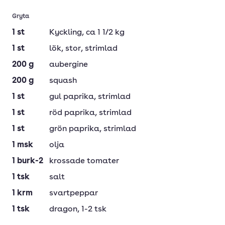
Gryta
1
st
Kyckling
, ca 1 1/2 kg
1
st
lök
, stor, strimlad
200
g
aubergine
200
g
squash
1
st
gul paprika
, strimlad
1
st
röd paprika
, strimlad
1
st
grön paprika
, strimlad
1
msk
olja
1
burk-2
krossade tomater
1
tsk
salt
1
krm
svartpeppar
1
tsk
dragon
, 1-2 tsk