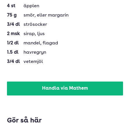
4
st
äpplen
75
g
smör
, eller margarin
3/4
dl
strösocker
2
msk
sirap
, ljus
1/2
dl
mandel
, flagad
1.5
dl
havregryn
3/4
dl
vetemjöl
Handla via Mathem
Gör så här