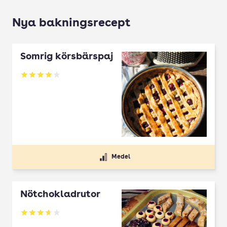
Nya bakningsrecept
Somrig körsbärspaj
Betyg: 4 av 5
Medel
Nötchokladrutor
Betyg: 3.65 av 5