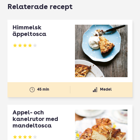
Relaterade recept
Himmelsk
äppeltosca
Betyg: 3.86 av 5
45 min
Medel
Äppel- och
kanelrutor med
mandeltosca