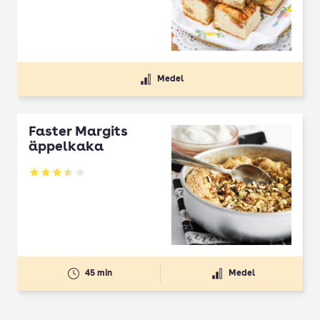
Betyg: 4 av 5
Medel
Faster Margits
äppelkaka
Betyg: 3.53 av 5
45 min
Medel