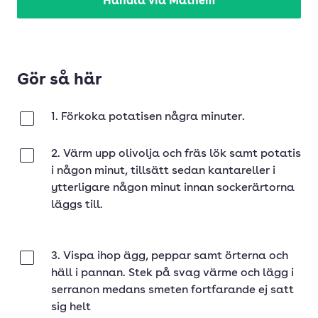
Handla via Mathem
Gör så här
1. Förkoka potatisen några minuter.
Klar
2. Värm upp olivolja och fräs lök samt potatis
Klar
i någon minut, tillsätt sedan kantareller i
ytterligare någon minut innan sockerärtorna
läggs till.
3. Vispa ihop ägg, peppar samt örterna och
Klar
häll i pannan. Stek på svag värme och lägg i
serranon medans smeten fortfarande ej satt
sig helt