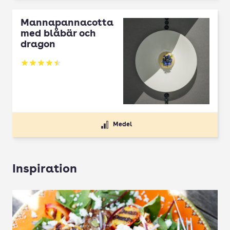
Mannapannacotta
med blåbär och
dragon
Betyg: 4.5 av 5
Medel
Inspiration