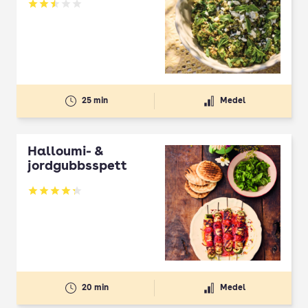
Betyg: 2.5 av 5
25 min
Medel
Halloumi- &
jordgubbsspett
Betyg: 4.3 av 5
20 min
Medel