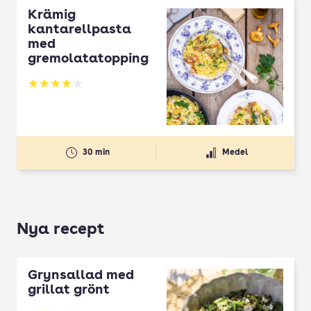
Krämig
kantarellpasta
med
gremolatatopping
Betyg: 4.11 av 5
30 min
Medel
Nya recept
Grynsallad med
grillat grönt