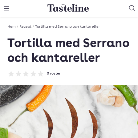
Till Tastelines startsida
äng meny
Öppna meny
Sö
Hem
/
Recept
/
Tortilla med Serrano och kantareller
Tortilla med Serrano
och kantareller
0
röster
Betyg: 0 av 5