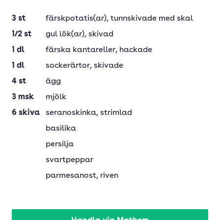
3
st
färskpotatis(ar)
, tunnskivade med skal
1/2
st
gul lök(ar)
, skivad
1
dl
färska kantareller
, hackade
1
dl
sockerärtor
, skivade
4
st
ägg
3
msk
mjölk
6
skiva
seranoskinka
, strimlad
basilika
persilja
svartpeppar
parmesanost
, riven