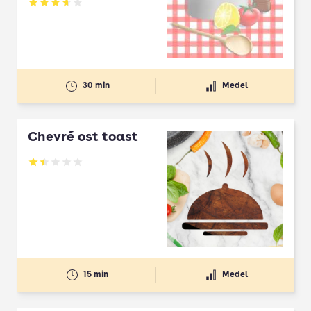
Betyg: 3.62 av 5
30 min
Medel
Chevré ost toast
Betyg: 1.5 av 5
15 min
Medel