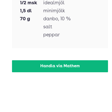
1/2
msk
idealmjöl
1,5
dl
minimjölk
70
g
danbo
, 10 %
salt
peppar
Handla via Mathem