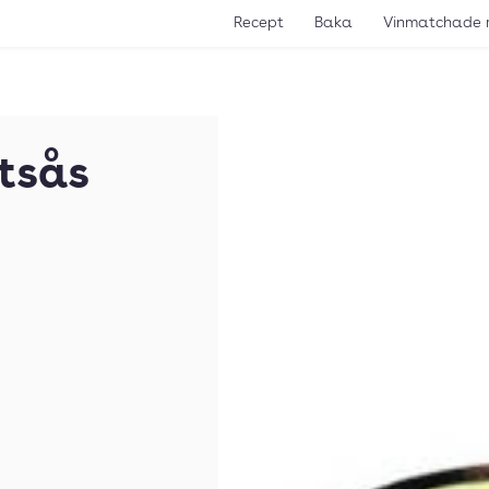
Recept
Baka
Vinmatchade 
stsås