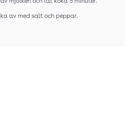
n av mjölken och låt koka 5 minuter.
maka av med salt och peppar.