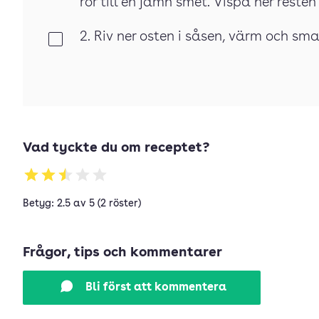
rör till en jämn smet. Vispa ner reste
2. Riv ner osten i såsen, värm och s
Klar
Vad tyckte du om receptet?
Betyg: 2.5 av 5 (2 röster)
Frågor, tips och kommentarer
Bli först att kommentera