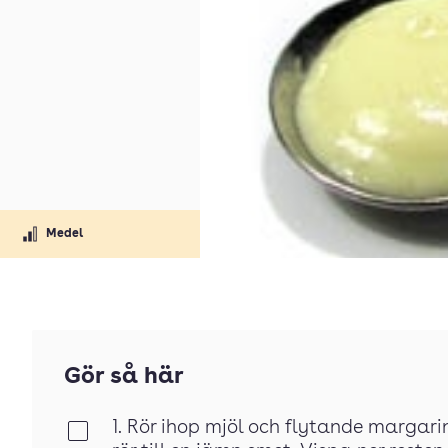
Medel
Gör så här
1. Rör ihop mjöl och flytande margarin 
Klar