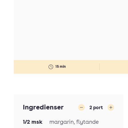
15 min
Ingredienser
2
port
Minska
Öka
1/2
msk
margarin
, flytande