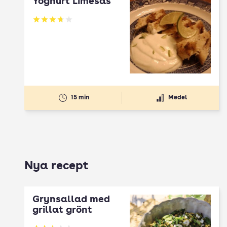
Yoghurt Limesås
Betyg: 3.72 av 5
15 min
Medel
Nya recept
Grynsallad med
grillat grönt