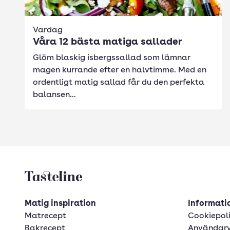
Vardag
Våra 12 bästa matiga sallader
Glöm blaskig isbergssallad som lämnar
magen kurrande efter en halvtimme. Med en
ordentligt matig sallad får du den perfekta
balansen...
Tasteline startsida
Matig inspiration
Informatio
Matrecept
Cookiepol
Bakrecept
Användarv