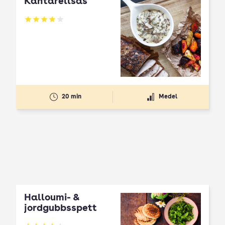
Kantarellsås
Betyg: 3.91 av 5
20 min
Medel
Halloumi- &
jordgubbsspett