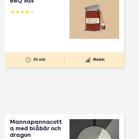
BBQ Sås
Betyg: 3.91 av 5
30 min
Medel
Mannapannacott
a med blåbär och
dragon