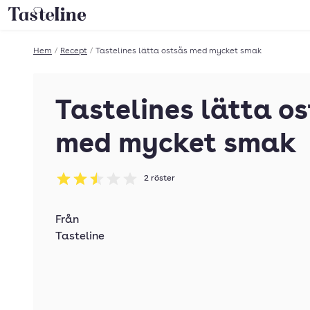
Till Tastelines startsida
Hem
/
Recept
/
Tastelines lätta ostsås med mycket smak
Tastelines lätta o
med mycket smak
2
röster
Betyg: 2.5 av 5
Från
Tasteline