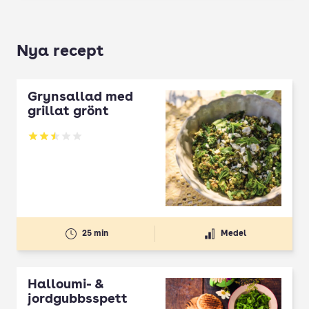
Nya recept
Grynsallad med
grillat grönt
Betyg: 2.5 av 5
25 min
Medel
Halloumi- &
jordgubbsspett