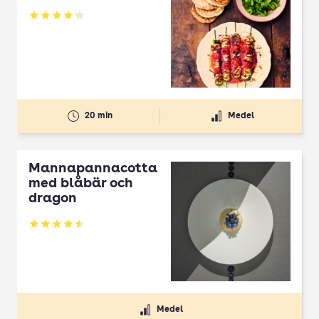
Betyg: 4.3 av 5
20 min
Medel
Mannapannacotta
med blåbär och
dragon
Betyg: 4.5 av 5
Medel