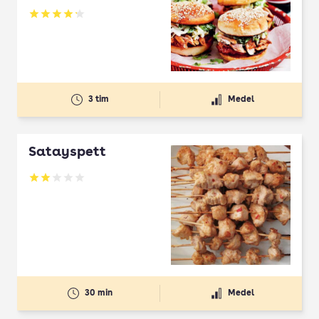
Betyg: 4.18 av 5
3 tim
Medel
Satayspett
Betyg: 2 av 5
30 min
Medel