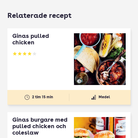
Relaterade recept
Ginas pulled
chicken
Betyg: 3.93 av 5
2 tim 15 min
Medel
Ginas burgare med
pulled chicken och
coleslaw