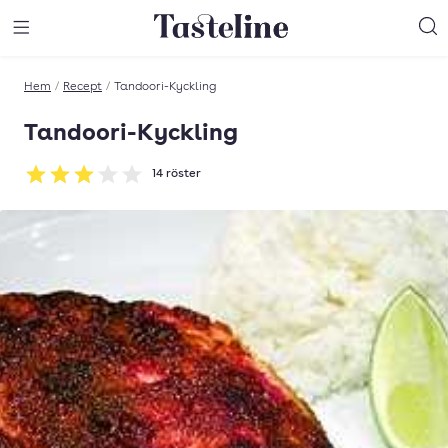
Till Tastelines startsida
äng meny
Öppna meny
Sö
Hem
/
Recept
/
Tandoori-Kyckling
Tandoori-Kyckling
14
röster
Betyg: 3.07 av 5