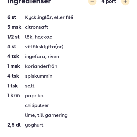
Ingredienser
4
port
Minska
Öka
6
st
Kycklinglår
, eller filé
5
msk
citronsaft
1/2
st
lök
, hackad
4
st
vitlöksklyfta(or)
4
tsk
ingefära
, riven
1
msk
korianderfrön
4
tsk
spiskummin
1
tsk
salt
1
krm
paprika
chilipulver
lime
, till garnering
2,5
dl
yoghurt