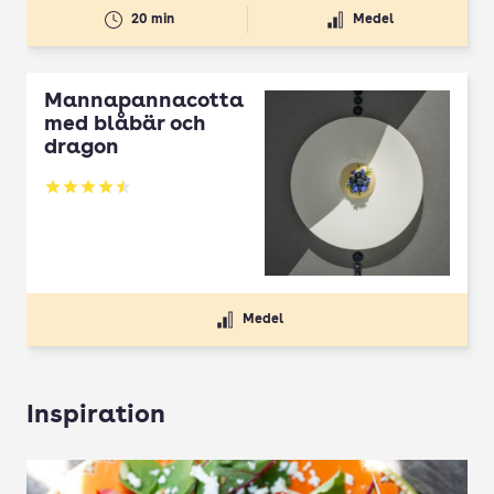
20 min
Medel
Mannapannacotta
med blåbär och
dragon
Betyg: 4.5 av 5
Medel
Inspiration