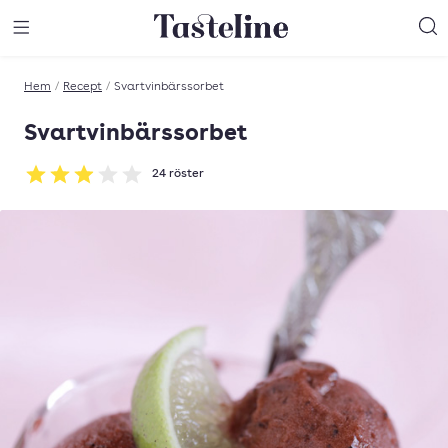
Till Tastelines startsida
äng meny
Öppna meny
Sö
Hem
/
Recept
/
Svartvinbärssorbet
Svartvinbärssorbet
24
röster
Betyg: 2.96 av 5