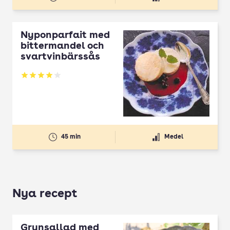
Nyponparfait med
bittermandel och
svartvinbärssås
Betyg: 4 av 5
45 min
Medel
Nya recept
Grynsallad med