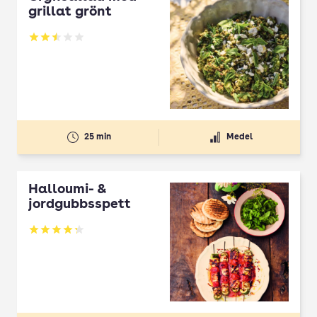
grillat grönt
Betyg: 2.5 av 5
25 min
Medel
Halloumi- &
jordgubbsspett
Betyg: 4.3 av 5