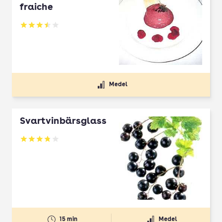
fraiche
Betyg: 3.5 av 5
Medel
Svartvinbärsglass
Betyg: 3.77 av 5
15 min
Medel