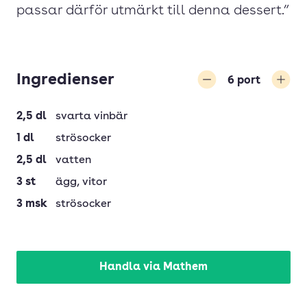
passar därför utmärkt till denna dessert.”
Ingredienser
6
port
Minska
Öka
2,5
dl
svarta vinbär
1
dl
strösocker
2,5
dl
vatten
3
st
ägg
, vitor
3
msk
strösocker
Handla via Mathem