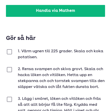
Handla via Mathem
Gör så här
1. Värm ugnen till 225 grader. Skala och koka
Klar
potatisen.
2. Rensa svampen och skiva grovt. Skala och
Klar
hacka löken och vitlöken. Hetta upp en
stekpanna och och torrstek svampen tills den
släpper vätska och låt fukten dunsta bort.
3. Lägg i smöret, löken och vitlöken och fräs
Klar
så att allt börjar få lite färg. Krydda med
salt, peppar och timjan. Häll i vinet och rör