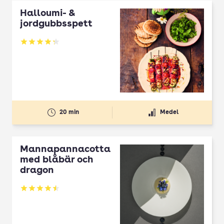
Halloumi- &
jordgubbsspett
Betyg: 4.3 av 5
20 min
Medel
Mannapannacotta
med blåbär och
dragon
Betyg: 4.5 av 5