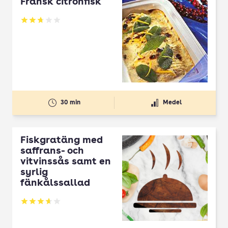
Fransk citronfisk
Betyg: 2.71 av 5
30 min
Medel
Fiskgratäng med
saffrans- och
vitvinssås samt en
syrlig
fänkålssallad
Betyg: 3.67 av 5