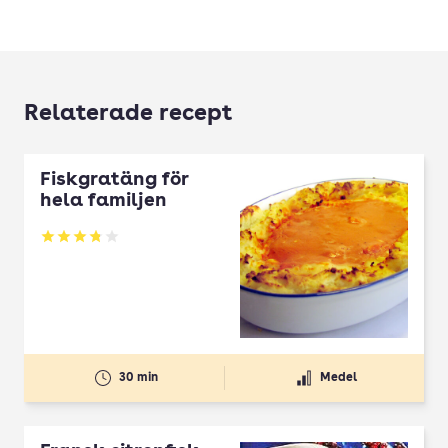
Relaterade recept
Fiskgratäng för
hela familjen
Betyg: 3.77 av 5
30 min
Medel