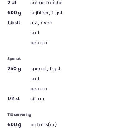
2
dl
crème fraîche
600
g
sejfiléer
, fryst
1,5
dl
ost
, riven
salt
peppar
Spenat
250
g
spenat
, fryst
salt
peppar
1/2
st
citron
Till servering
600
g
potatis(ar)