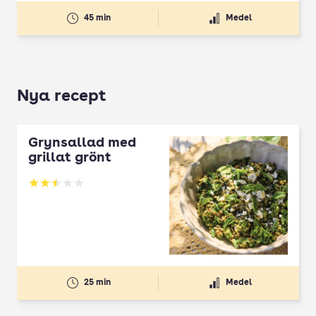
45 min
Medel
Nya recept
Grynsallad med
grillat grönt
Betyg: 2.5 av 5
25 min
Medel