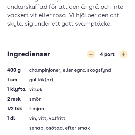
undanskuffad för att den är grå och inte
vackert vit eller rosa. Vi hjälper den att
skyla sig under ett gott svamptäcke.
Ingredienser
4
port
Minska
Öka
400
g
champinjoner
, eller egna skogsfynd
1
cm
gul lök(ar)
1
klyfta
vitlök
2
msk
smör
1/2
tsk
timjan
1
dl
vin
, vitt, valfritt
senap
, osötad, efter smak