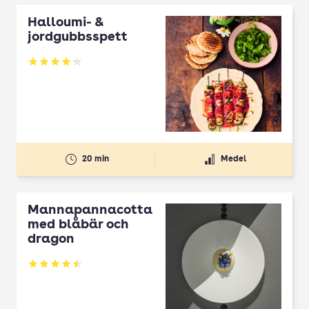
Halloumi- &
jordgubbsspett
Betyg: 4.3 av 5
20 min
Medel
Mannapannacotta
med blåbär och
dragon
Betyg: 4.5 av 5