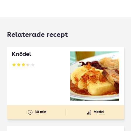
Relaterade recept
Knödel
Betyg: 3.33 av 5
30 min
Medel