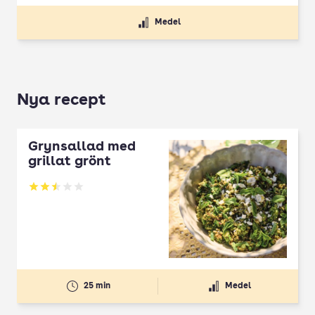
Medel
Nya recept
Grynsallad med
grillat grönt
Betyg: 2.5 av 5
25 min
Medel