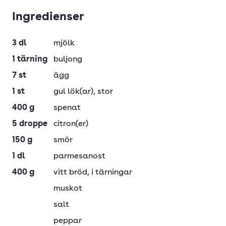
Ingredienser
3
dl
mjölk
1
tärning
buljong
7
st
ägg
1
st
gul lök(ar)
, stor
400
g
spenat
5
droppe
citron(er)
150
g
smör
1
dl
parmesanost
400
g
vitt bröd
, i tärningar
muskot
salt
peppar