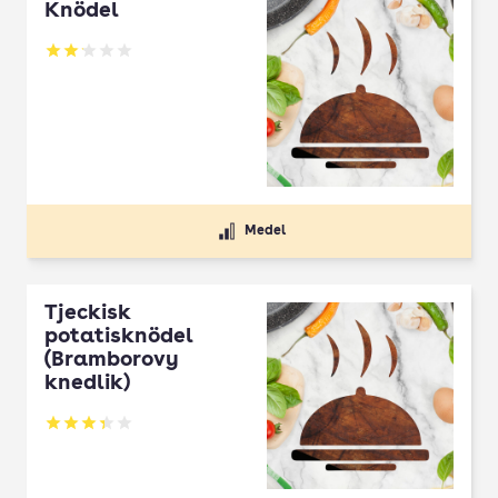
Knödel
Betyg: 2.1 av 5
Medel
Tjeckisk
potatisknödel
(Bramborovy
knedlik)
Betyg: 3.37 av 5