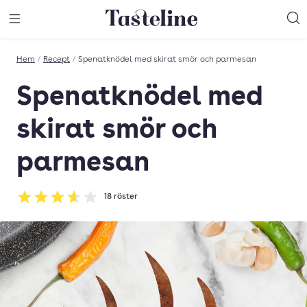
Till Tastelines startsida
äng meny
Öppna meny
Sö
Hem
/
Recept
/
Spenatknödel med skirat smör och parmesan
Spenatknödel med
skirat smör och
parmesan
18
röster
Betyg: 3.67 av 5