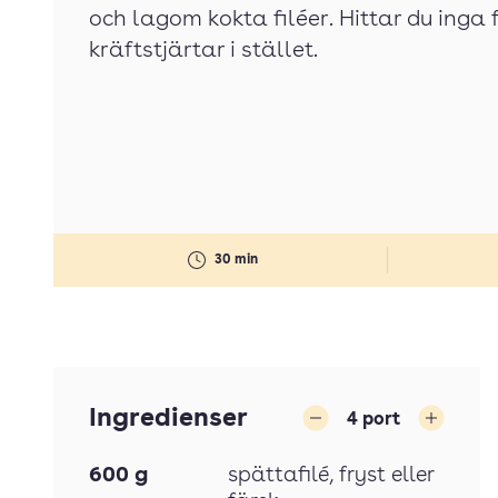
och lagom kokta filéer. Hittar du inga 
kräftstjärtar i stället.
30 min
Ingredienser
4
port
Minska
Öka
600
g
spättafilé
, fryst eller