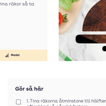
fina räkor så ta
Medel
Gör så här
1. Tina räkorna åtminstone till hälfte
Klar