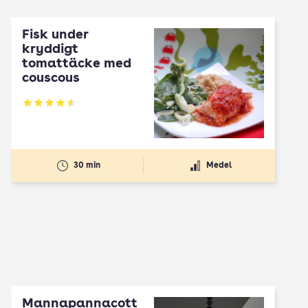
Fisk under
kryddigt
tomattäcke med
couscous
Betyg: 4.5 av 5
30 min
Medel
Mannapannacott