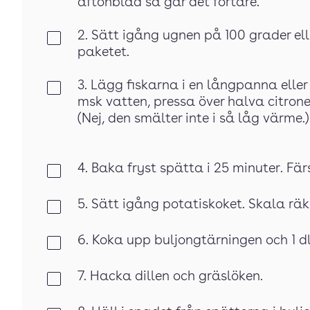
aftonblad så går det fortare.
2. Sätt igång ugnen på 100 grader ell
Klar
paketet.
3. Lägg fiskarna i en långpanna eller
Klar
msk vatten, pressa över halva citron
(Nej, den smälter inte i så låg värme.)
4. Baka fryst spätta i 25 minuter. Fä
Klar
5. Sätt igång potatiskoket. Skala räk
Klar
6. Koka upp buljongtärningen och 1 dl
Klar
7. Hacka dillen och gräslöken.
Klar