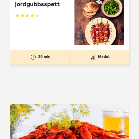
jordgubbsspett
Betyg: 4.3 av 5
20 min
Medel