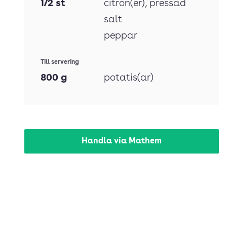
1/2
st
citron(er)
, pressad
salt
peppar
Till servering
800
g
potatis(ar)
Handla via Mathem