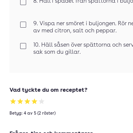
8. Häll i spadet från spättorna i bulj
Klar
9. Vispa ner smöret i buljongen. Rör 
Klar
av med citron, salt och peppar.
10. Häll såsen över spättorna och se
Klar
sak som du gillar.
Vad tyckte du om receptet?
Betyg: 4 av 5 (2 röster)