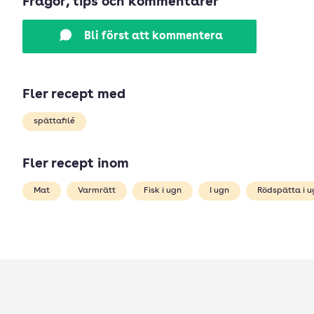
Frågor, tips och kommentarer
Bli först att kommentera
Fler recept med
spättafilé
Fler recept inom
Mat
Varmrätt
Fisk i ugn
I ugn
Rödspätta i u