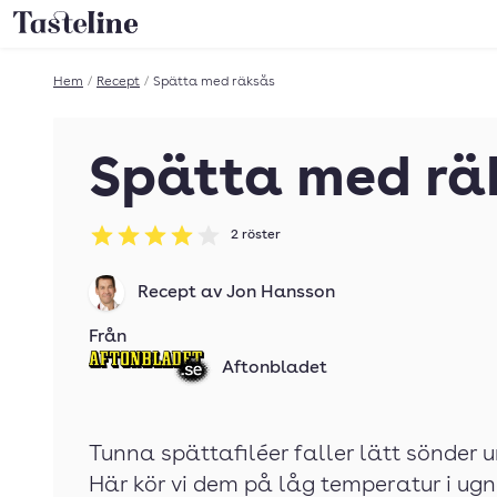
Till Tastelines startsida
Hem
/
Recept
/
Spätta med räksås
Spätta med rä
2
röster
Betyg: 4 av 5
Recept av
Jon Hansson
Från
Aftonbladet
Tunna spättafiléer faller lätt sönder u
Här kör vi dem på låg temperatur i ugne