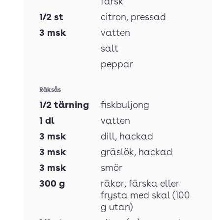
färsk
1/2
st
citron
, pressad
3
msk
vatten
salt
peppar
Räksås
1/2
tärning
fiskbuljong
1
dl
vatten
3
msk
dill
, hackad
3
msk
gräslök
, hackad
3
msk
smör
300
g
räkor
, färska eller
frysta med skal (100
g utan)