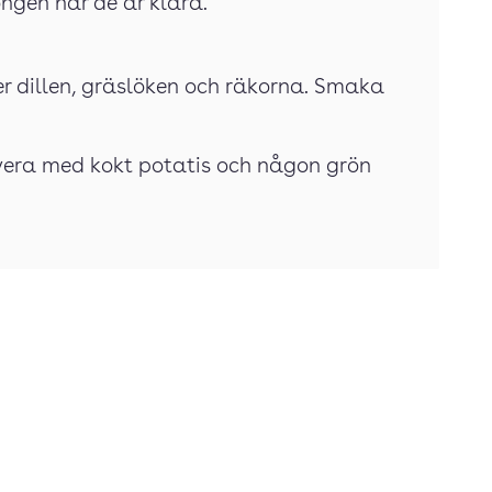
ongen när de är klara.
ner dillen, gräslöken och räkorna. Smaka
rvera med kokt potatis och någon grön