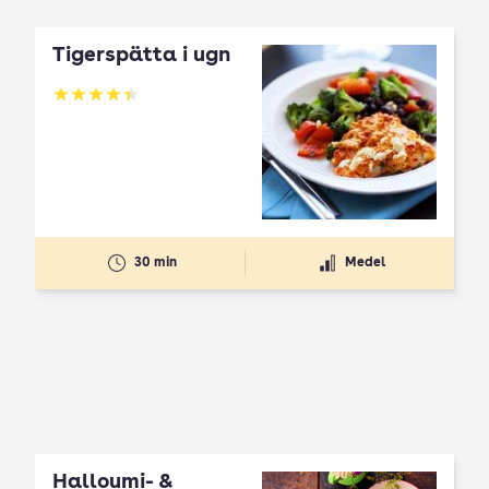
Tigerspätta i ugn
Betyg: 4.4 av 5
30 min
Medel
Halloumi- &