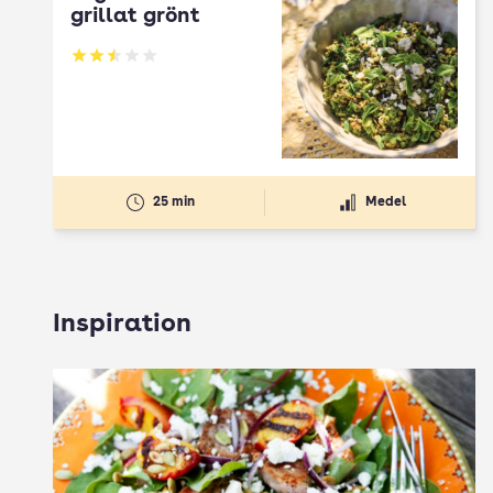
grillat grönt
Betyg: 2.5 av 5
25 min
Medel
Inspiration