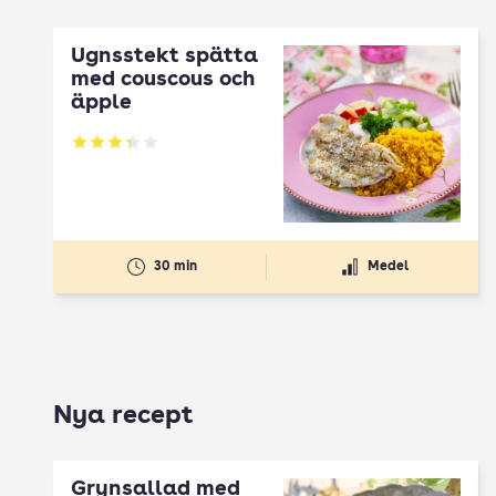
Ugnsstekt spätta
med couscous och
äpple
Betyg: 3.33 av 5
30 min
Medel
Nya recept
Grynsallad med