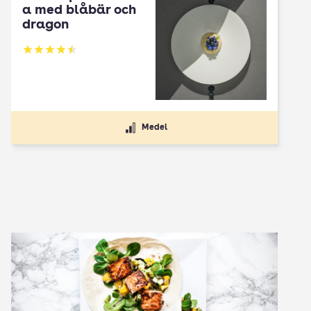
a med blåbär och
dragon
Betyg: 4.5 av 5
Medel