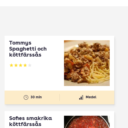
Tommys
Spaghetti och
köttfärssås
Betyg: 3.89 av 5
30 min
Medel
Sofies smakrika
köttfärssås