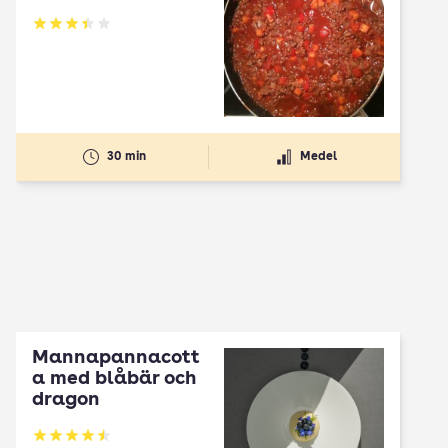
Betyg: 3.4 av 5
30 min
Medel
Mannapannacott
a med blåbär och
dragon
Betyg: 4.5 av 5