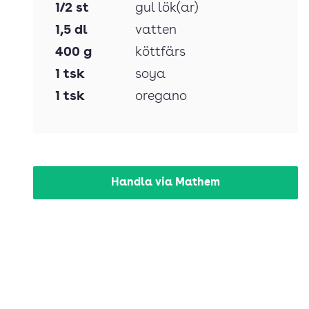
1/2
st
gul lök(ar)
1,5
dl
vatten
400
g
köttfärs
1
tsk
soya
1
tsk
oregano
Handla via Mathem