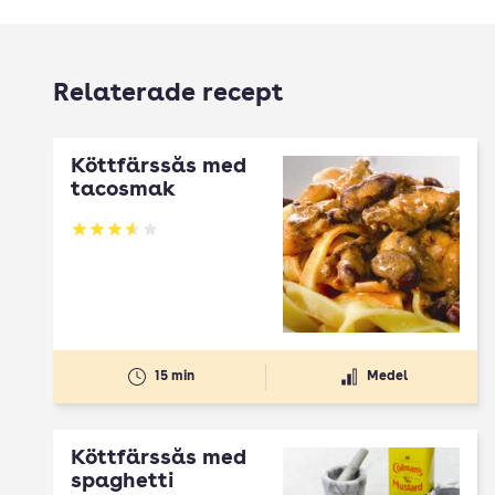
Relaterade recept
Köttfärssås med
tacosmak
Betyg: 3.54 av 5
15 min
Medel
Köttfärssås med
spaghetti