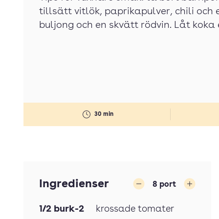
tillsätt vitlök, paprikapulver, chili och 
buljong och en skvätt rödvin. Låt koka e
30 min
Ingredienser
8
port
Minska
Öka
1/2
burk-2
krossade tomater