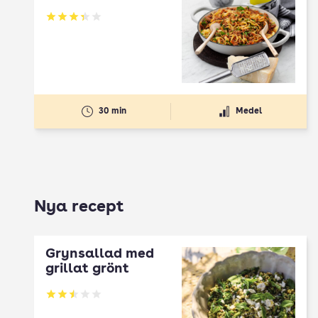
Betyg: 3.36 av 5
30 min
Medel
Nya recept
Grynsallad med
grillat grönt
Betyg: 2.5 av 5