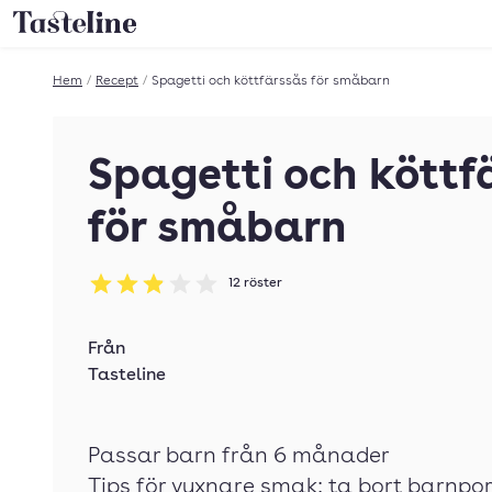
Till Tastelines startsida
Hem
/
Recept
/
Spagetti och köttfärssås för småbarn
Spagetti och köttf
för småbarn
12
röster
Betyg: 2.92 av 5
Från
Tasteline
Passar barn från 6 månader
Tips för vuxnare smak: ta bort barnpo