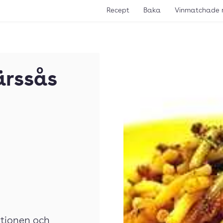
Recept
Baka
Vinmatchade 
ärssås
rtionen och