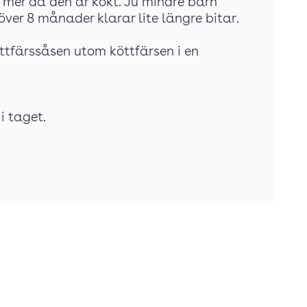
mer då den är kokt. Ju mindre barn
ver 8 månader klarar lite längre bitar.
öttfärssåsen utom köttfärsen i en
i taget.