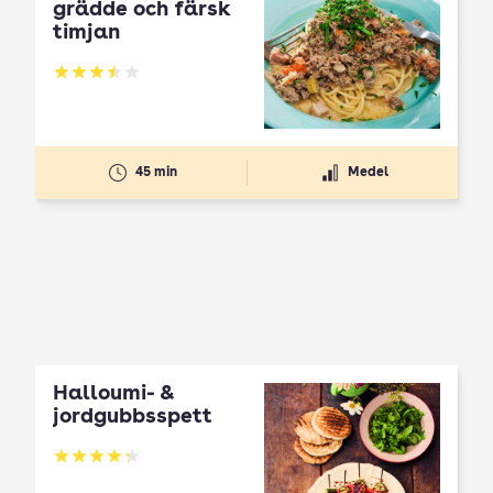
grädde och färsk
timjan
Betyg: 3.49 av 5
45 min
Medel
Halloumi- &
jordgubbsspett
Betyg: 4.3 av 5