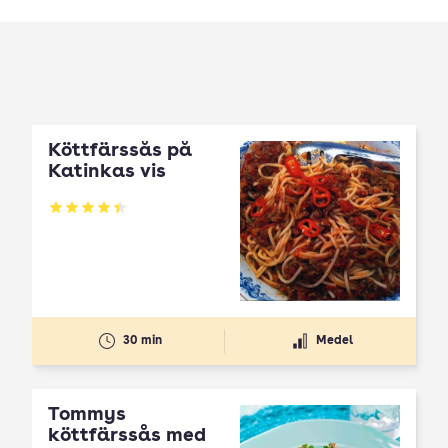
Köttfärssås på
Katinkas vis
Betyg: 4.41 av 5
30 min
Medel
Tommys
köttfärssås med