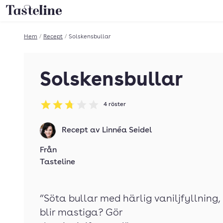
Till Tastelines startsida
Hem
/
Recept
/
Solskensbullar
Solskensbullar
4
röster
Betyg: 2.75 av 5
Recept av
Linnéa Seidel
Från
Tasteline
”Söta bullar med härlig vaniljfyllning,
blir mastiga? Gör