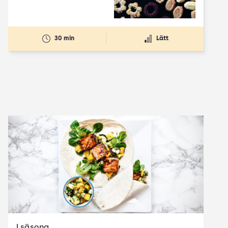
30 min
Lätt
I säsong