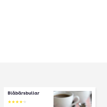
Blåbärsbullar
Betyg: 4.2 av 5