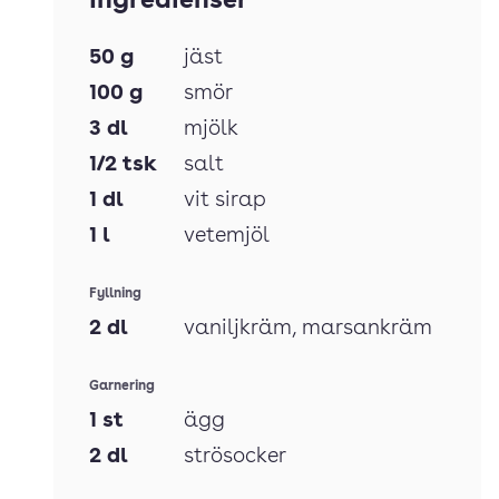
Ingredienser
50
g
jäst
100
g
smör
3
dl
mjölk
1/2
tsk
salt
1
dl
vit sirap
1
l
vetemjöl
Fyllning
2
dl
vaniljkräm
, marsankräm
Garnering
1
st
ägg
2
dl
strösocker