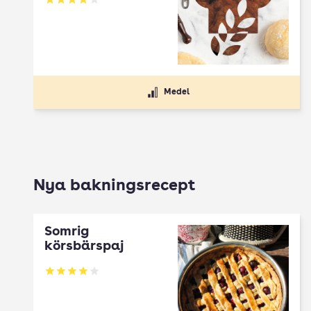
Betyg: 4.11 av 5
Medel
Nya bakningsrecept
Somrig
körsbärspaj
Betyg: 4 av 5