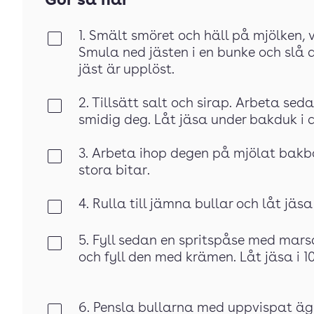
Gör så här
1. Smält smöret och häll på mjölken, v
Klar
Smula ned jästen i en bunke och slå d
jäst är upplöst.
2. Tillsätt salt och sirap. Arbeta sedan
Klar
smidig deg. Låt jäsa under bakduk i 
3. Arbeta ihop degen på mjölat bakbor
Klar
stora bitar.
4. Rulla till jämna bullar och låt jäsa
Klar
5. Fyll sedan en spritspåse med marsa
Klar
och fyll den med krämen. Låt jäsa i 10 
6. Pensla bullarna med uppvispat ägg
Klar