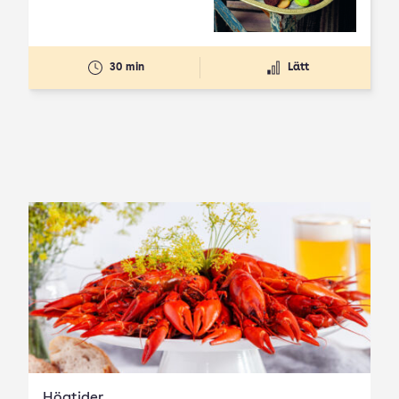
30 min
Lätt
Högtider