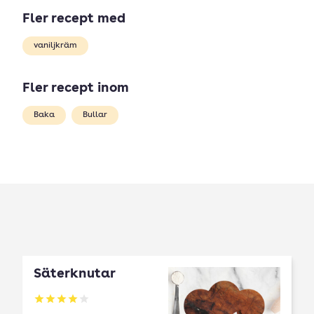
Fler recept med
vaniljkräm
Fler recept inom
Baka
Bullar
Säterknutar
Betyg: 4 av 5