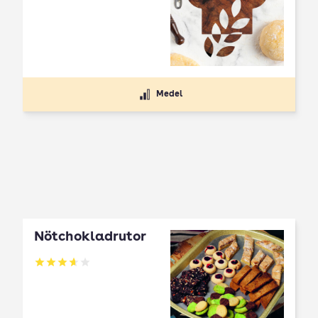
Medel
Nötchokladrutor
Betyg: 3.65 av 5