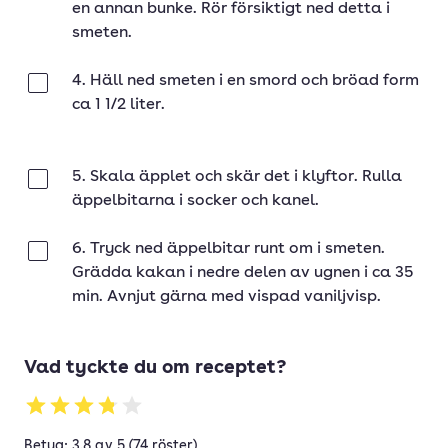
en annan bunke. Rör försiktigt ned detta i
smeten.
4. Häll ned smeten i en smord och bröad form
Klar
ca 1 1/2 liter.
5. Skala äpplet och skär det i klyftor. Rulla
Klar
äppelbitarna i socker och kanel.
6. Tryck ned äppelbitar runt om i smeten.
Klar
Grädda kakan i nedre delen av ugnen i ca 35
min. Avnjut gärna med vispad vaniljvisp.
Vad tyckte du om receptet?
Betyg: 3.8 av 5 (74 röster)