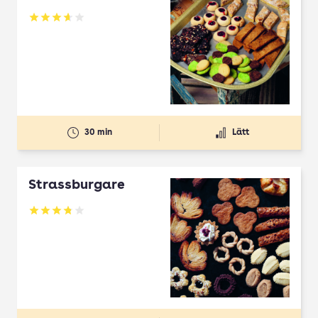
Betyg: 3.65 av 5
30 min
Lätt
Strassburgare
Betyg: 3.78 av 5