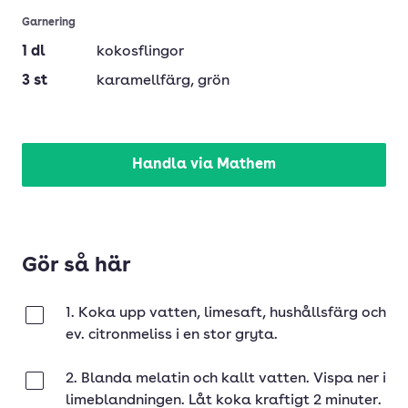
Garnering
1
dl
kokosflingor
3
st
karamellfärg
, grön
Handla via Mathem
Gör så här
1. Koka upp vatten, limesaft, hushållsfärg och
Klar
ev. citronmeliss i en stor gryta.
2. Blanda melatin och kallt vatten. Vispa ner i
Klar
limeblandningen. Låt koka kraftigt 2 minuter.