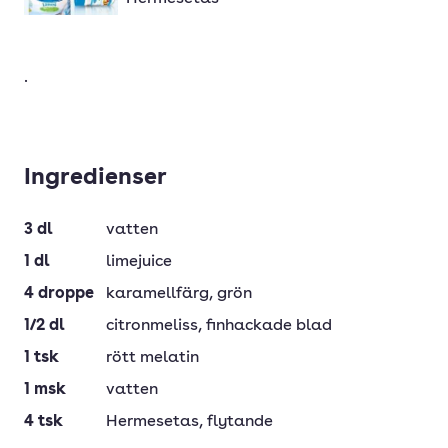
.
Ingredienser
3
dl
vatten
1
dl
limejuice
4
droppe
karamellfärg
, grön
1/2
dl
citronmeliss
, finhackade blad
1
tsk
rött melatin
1
msk
vatten
4
tsk
Hermesetas
, flytande