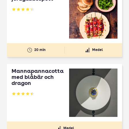
Betyg: 4.3 av 5
20 min
Medel
Mannapannacotta
med blåbär och
dragon
Betyg: 4.5 av 5
Medel