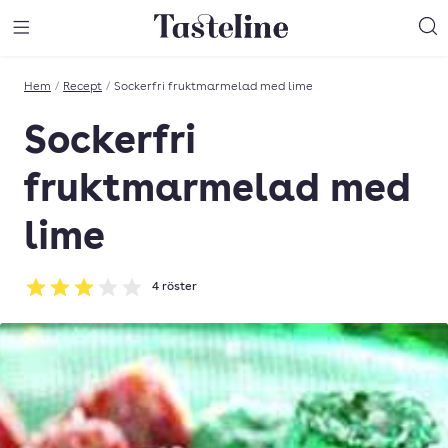
Till Tastelines startsida
äng meny
Öppna meny
Sö
Hem
/
Recept
/
Sockerfri fruktmarmelad med lime
Sockerfri
fruktmarmelad med
lime
4
röster
Betyg: 3 av 5