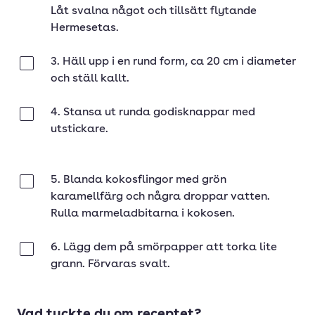
Låt svalna något och tillsätt flytande
Hermesetas.
3. Häll upp i en rund form, ca 20 cm i diameter
Klar
och ställ kallt.
4. Stansa ut runda godisknappar med
Klar
utstickare.
5. Blanda kokosflingor med grön
Klar
karamellfärg och några droppar vatten.
Rulla marmeladbitarna i kokosen.
6. Lägg dem på smörpapper att torka lite
Klar
grann. Förvaras svalt.
Vad tyckte du om receptet?