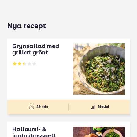
Nya recept
Grynsallad med
grillat grönt
Betyg: 2.5 av 5
25 min
Medel
Halloumi- &
jordgubbsspett