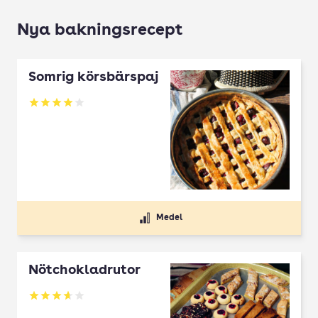
Nya bakningsrecept
Somrig körsbärspaj
Betyg: 4 av 5
Medel
Nötchokladrutor
Betyg: 3.65 av 5