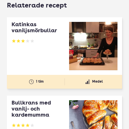
Relaterade recept
Katinkas
vaniljsmörbullar
Betyg: 3 av 5
1 tim
Medel
Bullkrans med
vanilj- och
kardemumma
Betyg: 3.92 av 5