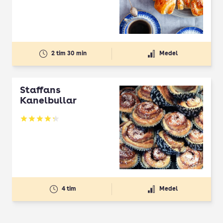
2 tim 30 min
Medel
Staffans
Kanelbullar
Betyg: 4.29 av 5
4 tim
Medel