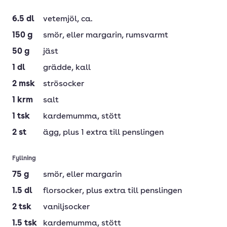
6.5
dl
vetemjöl
, ca.
150
g
smör
, eller margarin, rumsvarmt
50
g
jäst
1
dl
grädde
, kall
2
msk
strösocker
1
krm
salt
1
tsk
kardemumma
, stött
2
st
ägg
, plus 1 extra till penslingen
Fyllning
75
g
smör
, eller margarin
1.5
dl
florsocker
, plus extra till penslingen
2
tsk
vaniljsocker
1.5
tsk
kardemumma
, stött