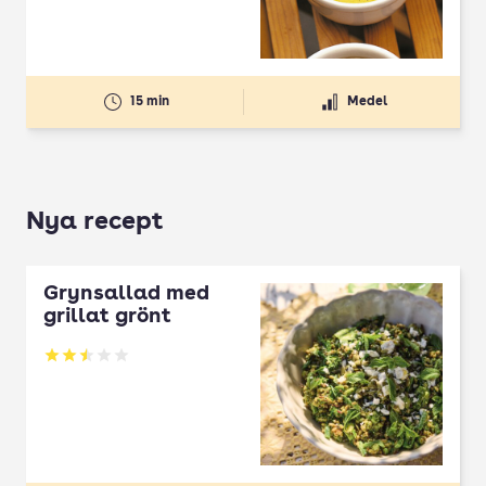
15 min
Medel
Nya recept
Grynsallad med
grillat grönt
Betyg: 2.5 av 5