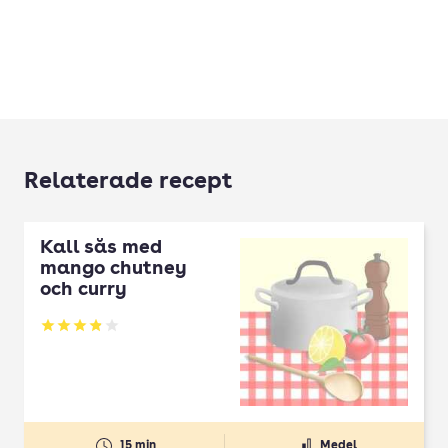
Relaterade recept
Kall sås med
mango chutney
och curry
Betyg: 3.86 av 5
15 min
Medel