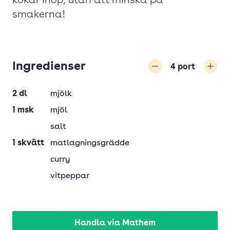
kokar ihop, utan att minska på
smakerna!
Ingredienser
4
port
Minska
Öka
2
dl
mjölk
1
msk
mjöl
salt
1
skvätt
matlagningsgrädde
curry
vitpeppar
Handla via Mathem