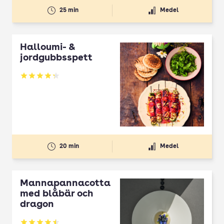
25 min
Medel
Halloumi- &
jordgubbsspett
Betyg: 4.3 av 5
20 min
Medel
Mannapannacotta
med blåbär och
dragon