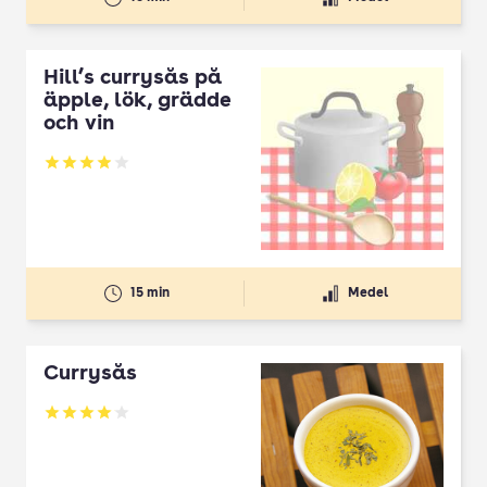
Hill’s currysås på
äpple, lök, grädde
och vin
Betyg: 3.93 av 5
15 min
Medel
Currysås
Betyg: 4.06 av 5