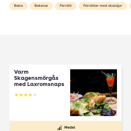
Baka
Bakelse
Förrätt
Förrätter med skaldjur
Varm
Skagensmörgås
med Laxromsnaps
Betyg: 3.79 av 5
Medel