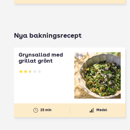
Nya bakningsrecept
Grynsallad med
grillat grönt
Betyg: 2.5 av 5
25 min
Medel