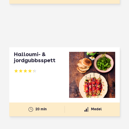
Halloumi- &
jordgubbsspett
Betyg: 4.3 av 5
20 min
Medel