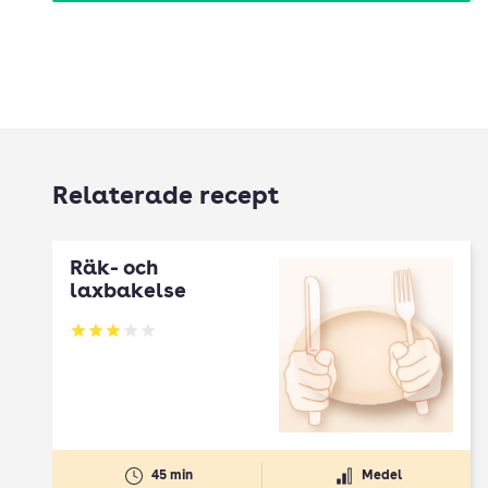
Relaterade recept
Räk- och
laxbakelse
Betyg: 3 av 5
45 min
Medel