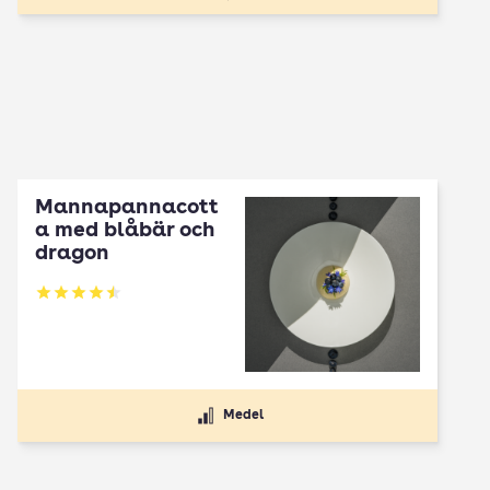
Mannapannacott
a med blåbär och
dragon
Betyg: 4.5 av 5
Medel