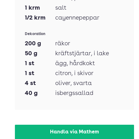
1
krm
salt
1/2
krm
cayennepeppar
Dekoration
200
g
räkor
50
g
kräftstjärtar
, i lake
1
st
ägg
, hårdkokt
1
st
citron
, i skivor
4
st
oliver
, svarta
40
g
isbergssallad
Handla via Mathem