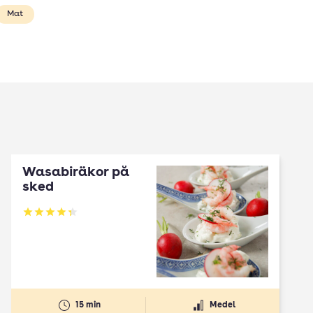
Mat
Wasabiräkor på
sked
Betyg: 4.32 av 5
15 min
Medel