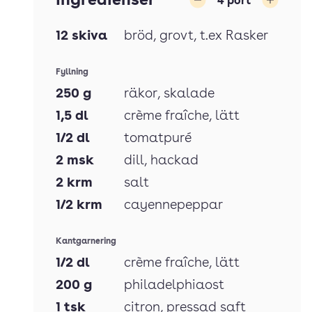
Ingredienser
4
port
Minska
Öka
12
skiva
bröd
, grovt, t.ex Rasker
Fyllning
250
g
räkor
, skalade
1,5
dl
crème fraîche
, lätt
1/2
dl
tomatpuré
2
msk
dill
, hackad
2
krm
salt
1/2
krm
cayennepeppar
Kantgarnering
1/2
dl
crème fraîche
, lätt
200
g
philadelphiaost
1
tsk
citron
, pressad saft