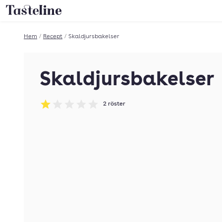
Till Tastelines startsida
Hem
/
Recept
/
Skaldjursbakelser
Skaldjursbakelser
2
röster
Betyg: 1 av 5