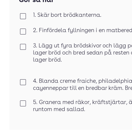
Gör så här
1. Skär bort brödkanterna.
Klar
2. Finfördela fyllningen i en matbere
Klar
3. Lägg ut fyra brödskivor och lägg p
Klar
lager bröd och bred sedan på resten a
lager bröd.
4. Blanda creme fraiche, philadelphia
Klar
cayenneppar till en bredbar kräm. B
5. Granera med räkor, kräftstjärtar, ä
Klar
runtom med sallad.