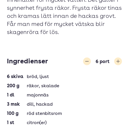
innehåller för mycket vatten. Det gäller i
synnerhet frysta räkor. Frysta räkor tinas
och kramas lätt innan de hackas grovt.
Får man med för mycket vätska blir
skagenröra för lös.
Ingredienser
6
port
Minska
Öka
6
skiva
bröd
, ljust
200
g
räkor
, skalade
1
dl
majonnäs
3
msk
dill
, hackad
100
g
röd stenbitsrom
1
st
citron(er)