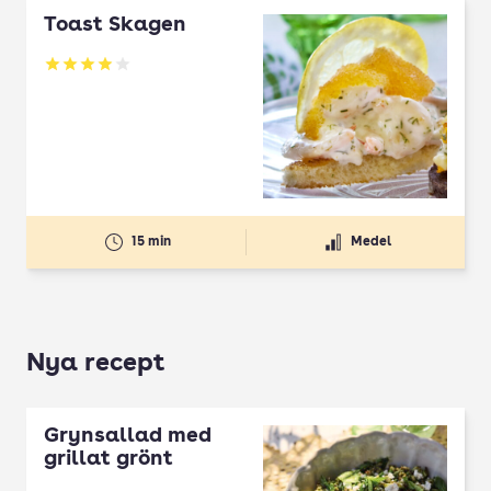
Toast Skagen
Betyg: 3.96 av 5
15 min
Medel
Nya recept
Grynsallad med
grillat grönt