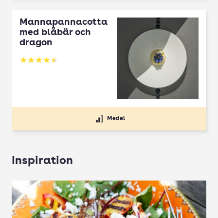
Mannapannacotta
med blåbär och
dragon
Betyg: 4.5 av 5
Medel
Inspiration