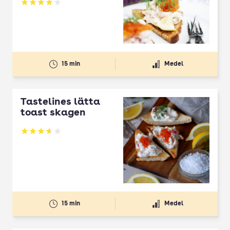
Betyg: 3.84 av 5
15 min
Medel
Tastelines lätta
toast skagen
Betyg: 3.64 av 5
15 min
Medel