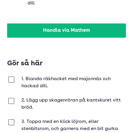
dill
Handla via Mathem
Gör så här
1. Blanda räkhacket med majonnäs och
Klar
hackad dill.
2. Lägg upp skagenröran på kantskuret vitt
Klar
bröd.
3. Toppa med en klick löjrom, eller
Klar
stenbitsrom, och garnera med en bit gurka