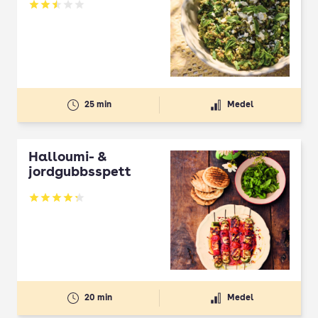
Betyg: 2.5 av 5
25 min
Medel
Halloumi- &
jordgubbsspett
Betyg: 4.3 av 5
20 min
Medel