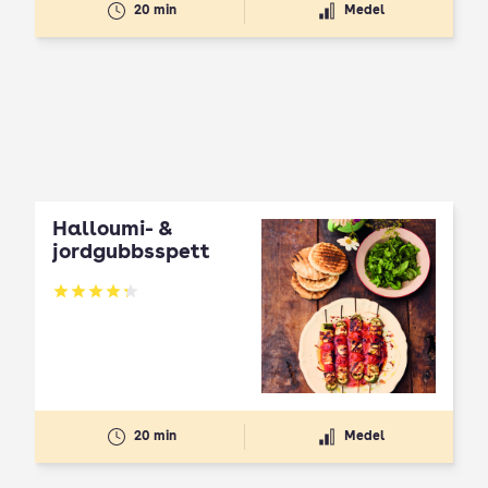
20 min
Medel
Halloumi- &
jordgubbsspett
Betyg: 4.3 av 5
20 min
Medel