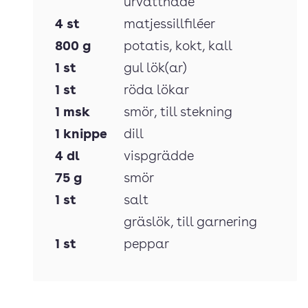
urvattnade
4
st
matjessillfiléer
800
g
potatis
, kokt, kall
1
st
gul lök(ar)
1
st
röda lökar
1
msk
smör
, till stekning
1
knippe
dill
4
dl
vispgrädde
75
g
smör
1
st
salt
gräslök
, till garnering
1
st
peppar