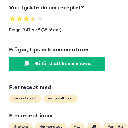
Vad tyckte du om receptet?
Betyg: 3.47 av 5 (38 röster)
Frågor, tips och kommentarer
Bli först att kommentera
Fler recept med
5-minuterssill
matjessillfiléer
Fler recept inom
Gratäng
Husmanskost
Mat
sill
Varmrätt