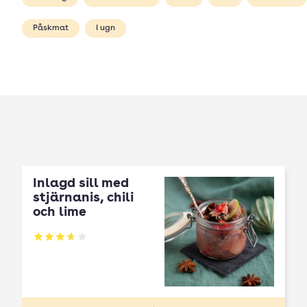
Påskmat
I ugn
Inlagd sill med
stjärnanis, chili
och lime
Betyg: 3.65 av 5