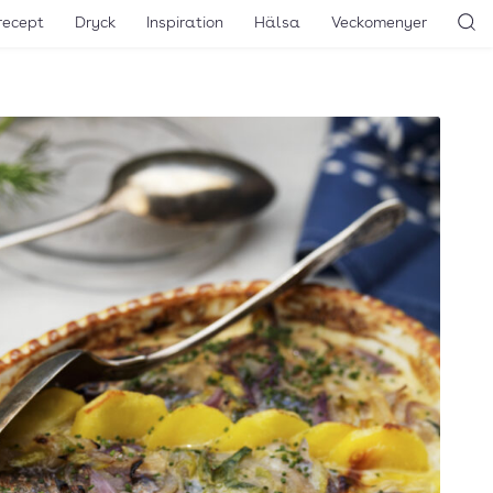
recept
Dryck
Inspiration
Hälsa
Veckomenyer
Sö