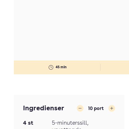
45 min
Ingredienser
10
port
Minska
Öka
4
st
5-minuterssill
,