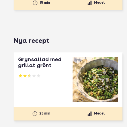
15 min
Medel
Nya recept
Grynsallad med
grillat grönt
Betyg: 2.5 av 5
25 min
Medel