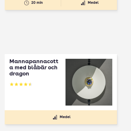
20 min
Medel
Mannapannacott
a med blåbär och
dragon
Betyg: 4.5 av 5
Medel