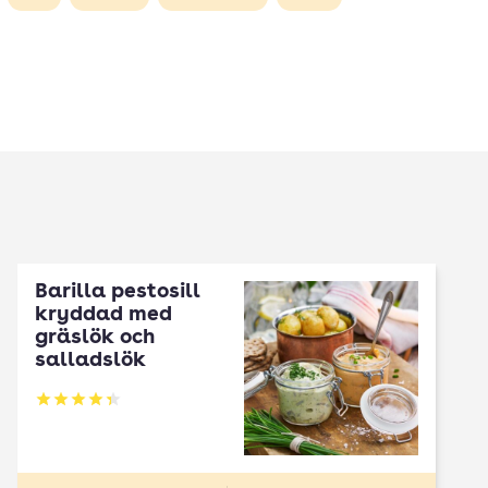
Barilla pestosill
kryddad med
gräslök och
salladslök
Betyg: 4.32 av 5