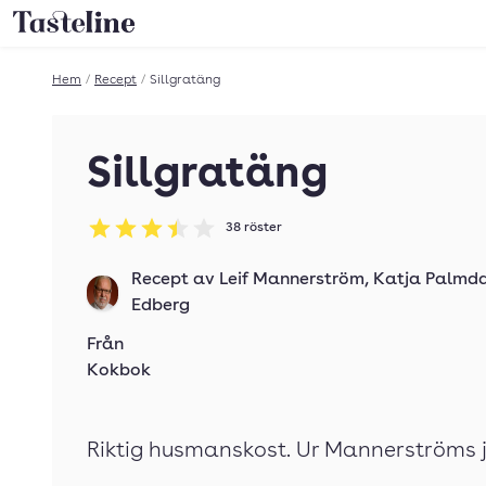
Till Tastelines startsida
Hem
/
Recept
/
Sillgratäng
Sillgratäng
38
röster
Betyg: 3.47 av 5
Recept av
Leif Mannerström
,
Katja Palmd
Edberg
Från
Kokbok
Riktig husmanskost. Ur Mannerströms j