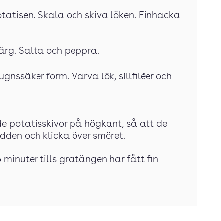
 potatisen. Skala och skiva löken. Finhacka
färg. Salta och peppra.
gnssäker form. Varva lök, sillfiléer och
ande potatisskivor på högkant, så att de
dden och klicka över smöret.
 minuter tills gratängen har fått fin