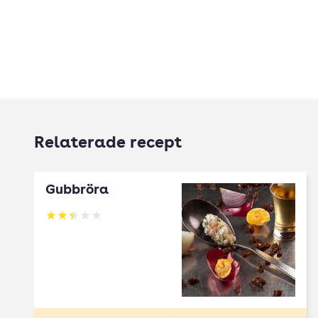
Relaterade recept
Gubbröra
Betyg: 2.43 av 5