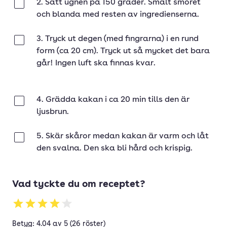
2. Sätt ugnen på 150 grader. Smält smöret
Klar
och blanda med resten av ingredienserna.
3. Tryck ut degen (med fingrarna) i en rund
Klar
form (ca 20 cm). Tryck ut så mycket det bara
går! Ingen luft ska finnas kvar.
4. Grädda kakan i ca 20 min tills den är
Klar
ljusbrun.
5. Skär skåror medan kakan är varm och låt
Klar
den svalna. Den ska bli hård och krispig.
Vad tyckte du om receptet?
Betyg: 4.04 av 5 (26 röster)