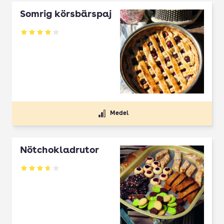
Somrig körsbärspaj
Betyg: 4 av 5
Medel
Nötchokladrutor
Betyg: 3.65 av 5