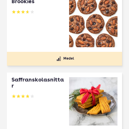
Brookies
Betyg: 3.64 av 5
Medel
Saffranskolasnitta
r
Betyg: 3.81 av 5