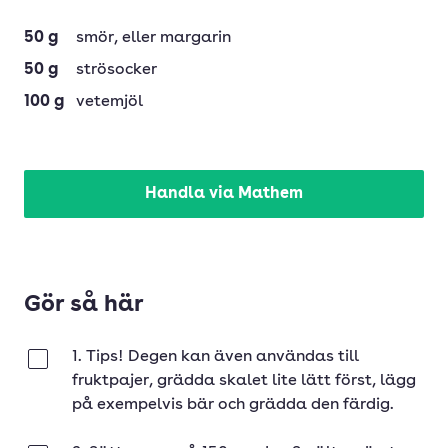
50
g
smör
, eller margarin
50
g
strösocker
100
g
vetemjöl
Handla via Mathem
Gör så här
1. Tips! Degen kan även användas till
Klar
fruktpajer, grädda skalet lite lätt först, lägg
på exempelvis bär och grädda den färdig.