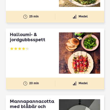
25 min
Medel
Halloumi- &
jordgubbsspett
Betyg: 4.3 av 5
20 min
Medel
Mannapannacotta
med blåbär och