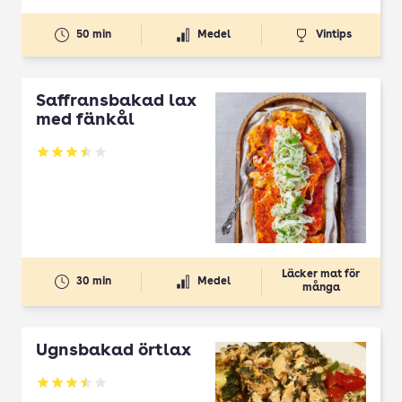
50 min
Medel
Vintips
Saffransbakad lax
med fänkål
Betyg: 3.51 av 5
Läcker mat för
30 min
Medel
många
Ugnsbakad örtlax
Betyg: 3.5 av 5