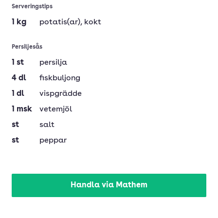
Serveringstips
1
kg
potatis(ar)
, kokt
Persiljesås
1
st
persilja
4
dl
fiskbuljong
1
dl
vispgrädde
1
msk
vetemjöl
st
salt
st
peppar
Handla via Mathem