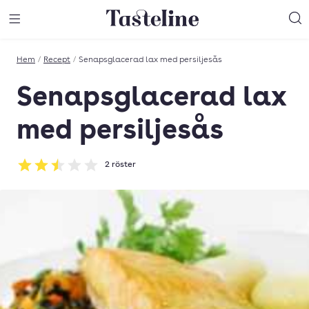
Till Tastelines startsida
äng meny
Öppna meny
Sö
Hem
/
Recept
/
Senapsglacerad lax med persiljesås
Senapsglacerad lax
med persiljesås
2
röster
Betyg: 2.5 av 5