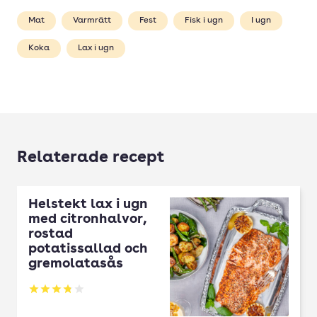
Mat
Varmrätt
Fest
Fisk i ugn
I ugn
Koka
Lax i ugn
Relaterade recept
Helstekt lax i ugn
med citronhalvor,
rostad
potatissallad och
gremolatasås
Betyg: 3.83 av 5