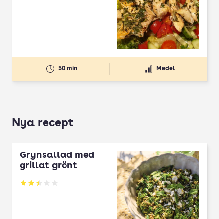
50 min
Medel
Nya recept
Grynsallad med
grillat grönt
Betyg: 2.5 av 5