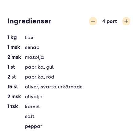
Ingredienser
4
port
Minska
Öka
1
kg
Lax
1
msk
senap
2
msk
matolja
1
st
paprika
, gul
2
st
paprika
, röd
15
st
oliver
, svarta urkärnade
2
msk
olivolja
1
tsk
körvel
salt
peppar