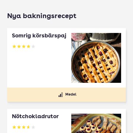
Nya bakningsrecept
Somrig körsbärspaj
Betyg: 4 av 5
Medel
Nötchokladrutor
Betyg: 3.65 av 5