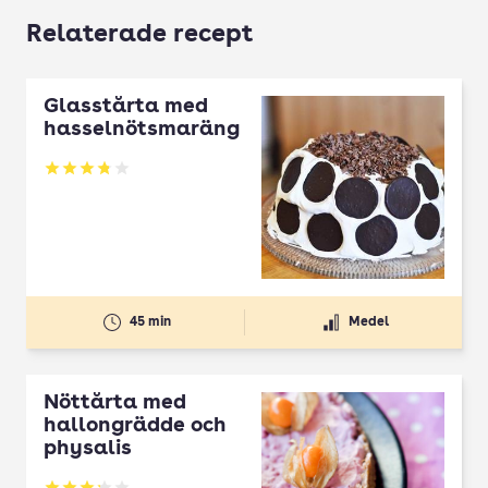
Relaterade recept
Glasstårta med
hasselnötsmaräng
Betyg: 3.8 av 5
45 min
Medel
Nöttårta med
hallongrädde och
physalis