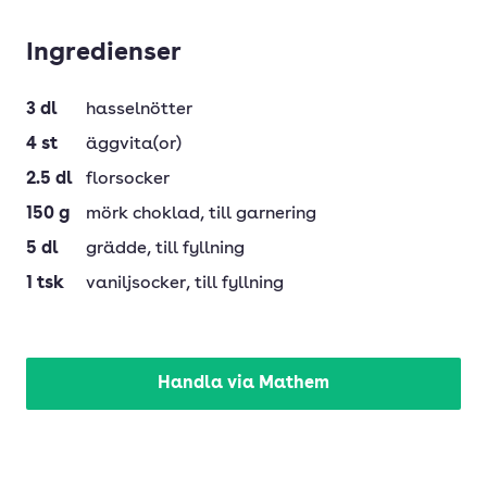
Ingredienser
3
dl
hasselnötter
4
st
äggvita(or)
2.5
dl
florsocker
150
g
mörk choklad
, till garnering
5
dl
grädde
, till fyllning
1
tsk
vaniljsocker
, till fyllning
Handla via Mathem