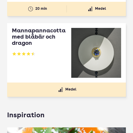
20 min
Medel
Mannapannacotta
med blåbär och
dragon
Betyg: 4.5 av 5
Medel
Inspiration