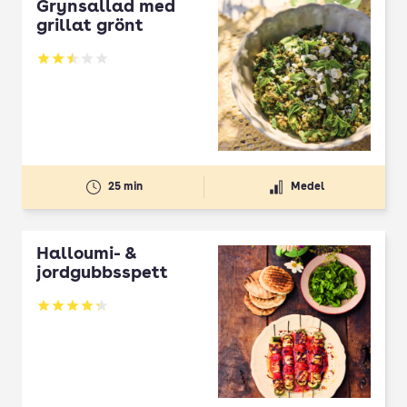
Grynsallad med
grillat grönt
Betyg: 2.5 av 5
25 min
Medel
Halloumi- &
jordgubbsspett
Betyg: 4.3 av 5