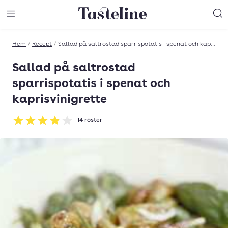
Till Tastelines startsida
äng meny
Öppna meny
Sö
Hem
/
Recept
/
Sallad på saltrostad sparrispotatis i spenat och kaprisvinigrette
Sallad på saltrostad
sparrispotatis i spenat och
kaprisvinigrette
14
röster
Betyg: 3.86 av 5