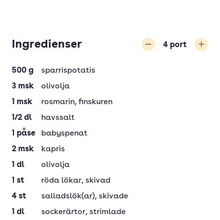
Ingredienser
4
port
Minska
Öka
500
g
sparrispotatis
3
msk
olivolja
1
msk
rosmarin
, finskuren
1/2
dl
havssalt
1
påse
babyspenat
2
msk
kapris
1
dl
olivolja
1
st
röda lökar
, skivad
4
st
salladslök(ar)
, skivade
1
dl
sockerärtor
, strimlade