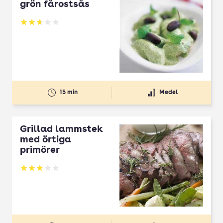
grön fårostsås
Betyg: 2.67 av 5
15 min
Medel
Grillad lammstek
med örtiga
primörer
Betyg: 2.93 av 5