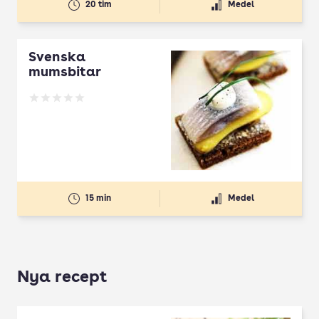
20 tim
Medel
Svenska
mumsbitar
Betyg: 0 av 5
15 min
Medel
Nya recept