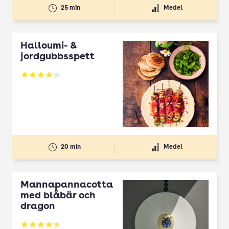
25 min
Medel
Halloumi- &
jordgubbsspett
Betyg: 4.3 av 5
20 min
Medel
Mannapannacotta
med blåbär och
dragon