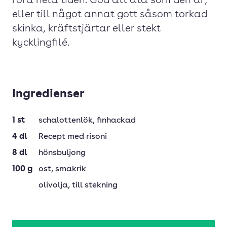
röra hela tiden. God att äta som den är,
eller till något annat gott såsom torkad
skinka, kräftstjärtar eller stekt
kycklingfilé.
Ingredienser
1
st
schalottenlök
, finhackad
4
dl
Recept med risoni
8
dl
hönsbuljong
100
g
ost
, smakrik
olivolja
, till stekning