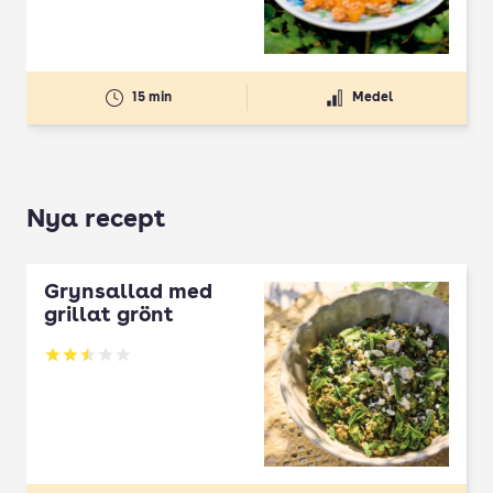
15 min
Medel
Nya recept
Grynsallad med
grillat grönt
Betyg: 2.5 av 5