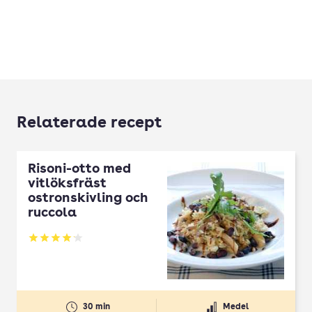
Relaterade recept
Risoni-otto med
vitlöksfräst
ostronskivling och
ruccola
Betyg: 4.12 av 5
30 min
Medel