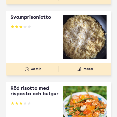
Svamprisoniotto
Betyg: 2.77 av 5
30 min
Medel
Röd risotto med
rispasta och bulgur
Betyg: 3 av 5