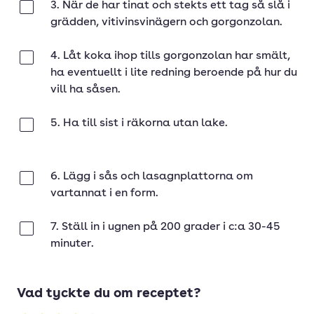
3. När de har tinat och stekts ett tag så slå i
Klar
grädden, vitivinsvinägern och gorgonzolan.
4. Låt koka ihop tills gorgonzolan har smält,
Klar
ha eventuellt i lite redning beroende på hur du
vill ha såsen.
5. Ha till sist i räkorna utan lake.
Klar
6. Lägg i sås och lasagnplattorna om
Klar
vartannat i en form.
7. Ställ in i ugnen på 200 grader i c:a 30-45
Klar
minuter.
Vad tyckte du om receptet?