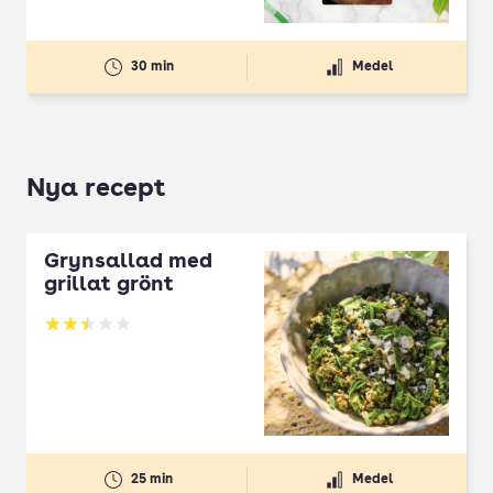
30 min
Medel
Nya recept
Grynsallad med
grillat grönt
Betyg: 2.5 av 5
25 min
Medel