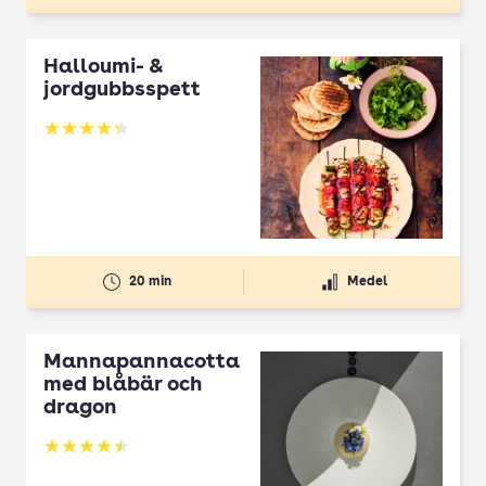
Halloumi- &
jordgubbsspett
Betyg: 4.3 av 5
20 min
Medel
Mannapannacotta
med blåbär och
dragon
Betyg: 4.5 av 5