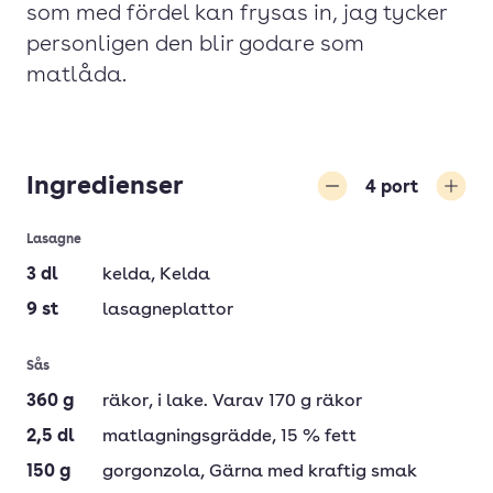
som med fördel kan frysas in, jag tycker
personligen den blir godare som
matlåda.
Ingredienser
4
port
Minska
Öka
Lasagne
3
dl
kelda
, Kelda
9
st
lasagneplattor
Sås
360
g
räkor
, i lake. Varav 170 g räkor
2,5
dl
matlagningsgrädde
, 15 % fett
150
g
gorgonzola
, Gärna med kraftig smak