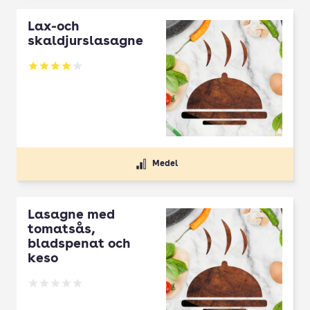
Lax-och
skaldjurslasagne
Betyg: 4 av 5
Medel
Lasagne med
tomatsås,
bladspenat och
keso
Betyg: 0 av 5