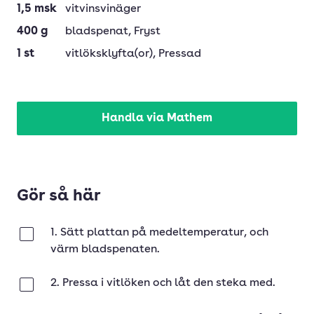
1,5
msk
vitvinsvinäger
400
g
bladspenat
, Fryst
1
st
vitlöksklyfta(or)
, Pressad
Handla via Mathem
Gör så här
1. Sätt plattan på medeltemperatur, och
Klar
värm bladspenaten.
2. Pressa i vitlöken och låt den steka med.
Klar