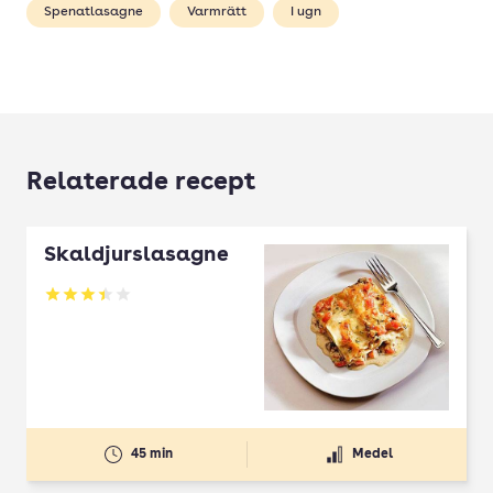
Spenatlasagne
Varmrätt
I ugn
Relaterade recept
Skaldjurslasagne
Betyg: 3.44 av 5
45 min
Medel