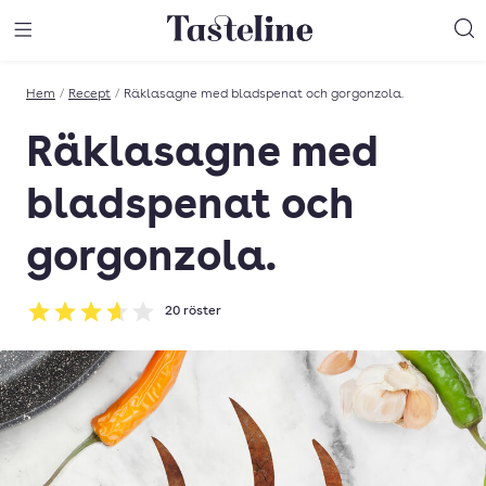
Till Tastelines startsida
äng meny
Öppna meny
Sö
Hem
/
Recept
/
Räklasagne med bladspenat och gorgonzola.
Räklasagne med
bladspenat och
gorgonzola.
20
röster
Betyg: 3.65 av 5