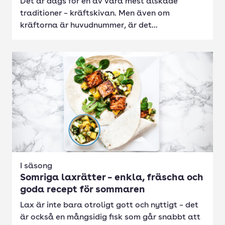
Det är dags för en av våra mest älskade
traditioner – kräftskivan. Men även om
kräftorna är huvudnummer, är det...
I säsong
Somriga laxrätter – enkla, fräscha och
goda recept för sommaren
Lax är inte bara otroligt gott och nyttigt – det
är också en mångsidig fisk som går snabbt att