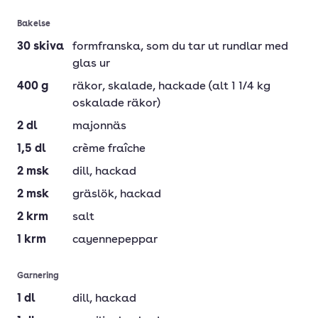
Minska
Öka
Bakelse
30
skiva
formfranska
, som du tar ut rundlar med
glas ur
400
g
räkor
, skalade, hackade (alt 1 1/4 kg
oskalade räkor)
2
dl
majonnäs
1,5
dl
crème fraîche
2
msk
dill
, hackad
2
msk
gräslök
, hackad
2
krm
salt
1
krm
cayennepeppar
Garnering
1
dl
dill
, hackad