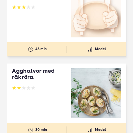
Betyg: 3 av 5
45 min
Medel
Ägghalvor med
räkröra
Betyg: 2 av 5
30 min
Medel