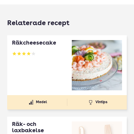
Relaterade recept
Räkcheesecake
Betyg: 4.15 av 5
Medel
Vintips
Räk- och
laxbakelse