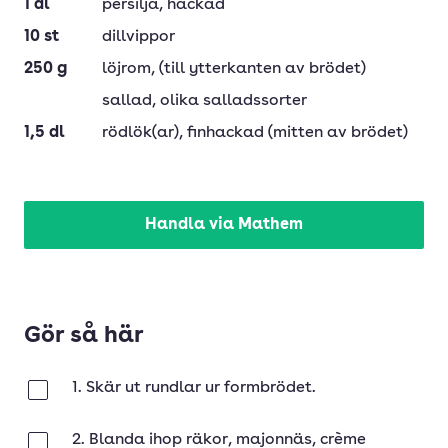
1
dl
persilja
, hackad
10
st
dillvippor
250
g
löjrom
, (till ytterkanten av brödet)
sallad
, olika salladssorter
1,5
dl
rödlök(ar)
, finhackad (mitten av brödet)
Handla via Mathem
Gör så här
1. Skär ut rundlar ur formbrödet.
Klar
2. Blanda ihop räkor, majonnäs, crème
Klar