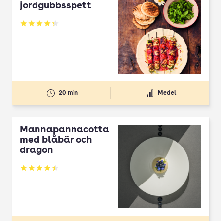
jordgubbsspett
Betyg: 4.3 av 5
20 min
Medel
Mannapannacotta
med blåbär och
dragon
Betyg: 4.5 av 5