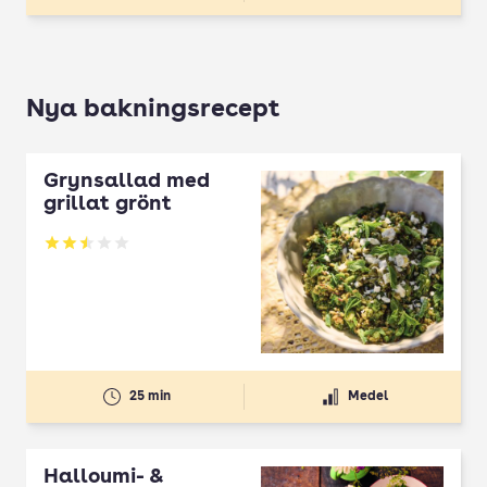
Nya bakningsrecept
Grynsallad med
grillat grönt
Betyg: 2.5 av 5
25 min
Medel
Halloumi- &