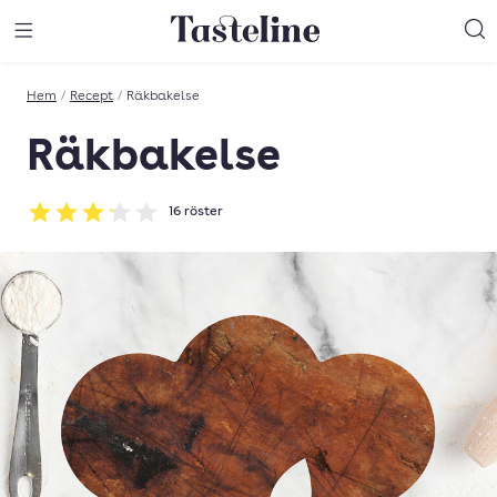
Till Tastelines startsida
äng meny
Öppna meny
Sö
Hem
/
Recept
/
Räkbakelse
Räkbakelse
16
röster
Betyg: 3.13 av 5