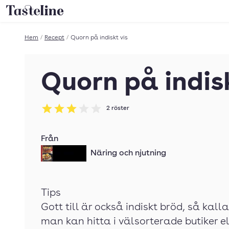
Till Tastelines startsida
Hem
/
Recept
/
Quorn på indiskt vis
Quorn på indisk
2
röster
Betyg: 3 av 5
Från
Näring och njutning
Tips
Gott till är också indiskt bröd, så ka
man kan hitta i välsorterade butiker el