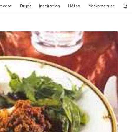
recept
Dryck
Inspiration
Hälsa
Veckomenyer
Sö