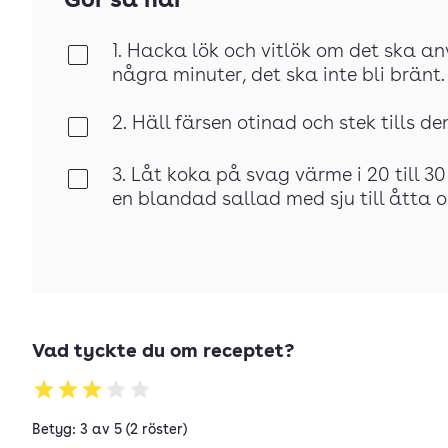
Gör så här
1. Hacka lök och vitlök om det ska an
Klar
några minuter, det ska inte bli bränt.
2. Häll färsen otinad och stek tills de
Klar
3. Låt koka på svag värme i 20 till 30
Klar
en blandad sallad med sju till åtta ol
Vad tyckte du om receptet?
Betyg: 3 av 5 (2 röster)