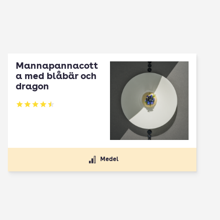
Mannapannacott
a med blåbär och
dragon
Betyg: 4.5 av 5
Medel