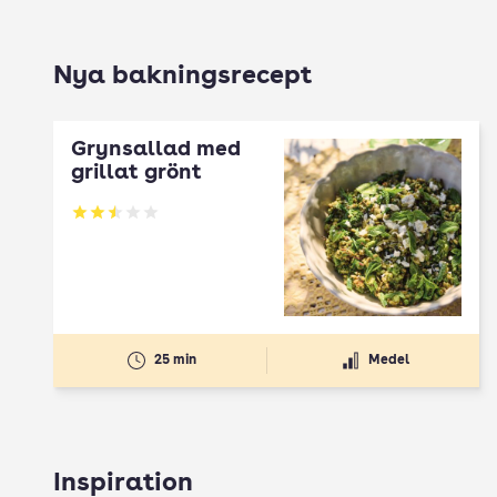
Nya bakningsrecept
Grynsallad med
grillat grönt
Betyg: 2.5 av 5
25 min
Medel
Inspiration