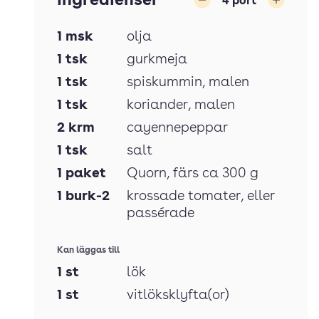
Ingredienser
4
port
Minska
Öka
1
msk
olja
1
tsk
gurkmeja
1
tsk
spiskummin
, malen
1
tsk
koriander
, malen
2
krm
cayennepeppar
1
tsk
salt
1
paket
Quorn
, färs ca 300 g
1
burk-2
krossade tomater
, eller
passérade
Kan läggas till
1
st
lök
1
st
vitlöksklyfta(or)