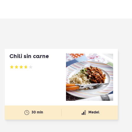
Chili sin carne
Betyg: 3.72 av 5
30 min
Medel