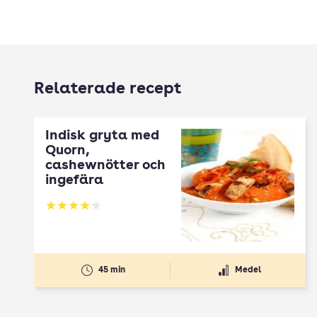
Relaterade recept
Indisk gryta med
Quorn,
cashewnötter och
ingefära
Betyg: 4.09 av 5
45 min
Medel