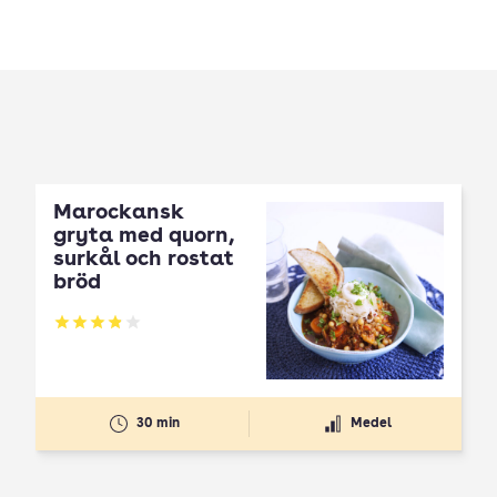
Marockansk
gryta med quorn,
surkål och rostat
bröd
Betyg: 3.87 av 5
30 min
Medel