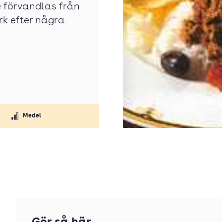
e förvandlas från
rk efter några
Medel