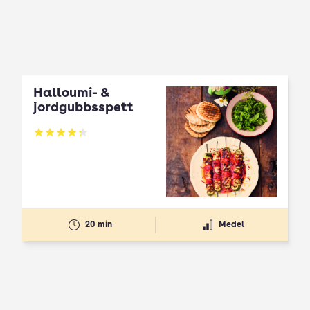
Halloumi- &
jordgubbsspett
Betyg: 4.3 av 5
20 min
Medel