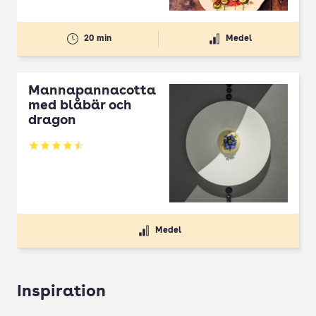
20 min
Medel
Mannapannacotta
med blåbär och
dragon
Betyg: 4.5 av 5
Medel
Inspiration