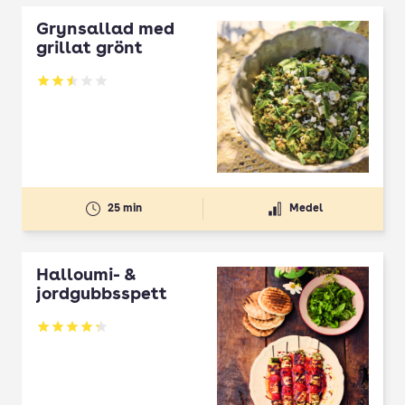
Grynsallad med
grillat grönt
Betyg: 2.5 av 5
25 min
Medel
Halloumi- &
jordgubbsspett
Betyg: 4.3 av 5