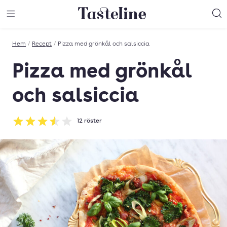
Till Tastelines startsida
äng meny
Öppna meny
Sö
Hem
/
Recept
/
Pizza med grönkål och salsiccia
Pizza med grönkål
och salsiccia
12
röster
Betyg: 3.5 av 5