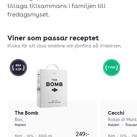
tillaga tillsammans i familjen till
fredagsmyset.
Viner som passar receptet
Klicka för att läsa omdöme och jämföra på Vinbörsen.
BRA
FYND
KÖP
The Bomb
Cecchi
Box,
Rosso di Mont
Italien
Italien
•
Toscan
249:-
Rött
•
14%
•
3000 ml
Rött
•
13%
•
75