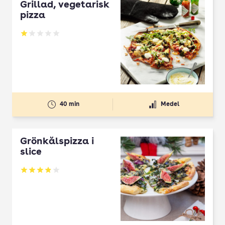
Grillad, vegetarisk
pizza
Betyg: 1 av 5
40 min
Medel
Grönkålspizza i
slice
Betyg: 3.84 av 5