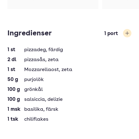
Ingredienser
1
port
Öka
1
st
pizzadeg
, färdig
2
dl
pizzasås
, zeta
1
st
Mozzarellaost
, zeta
50
g
purjolök
100
g
grönkål
100
g
salsiccia
, delizie
1
msk
basilika
, färsk
1
tsk
chiliflakes