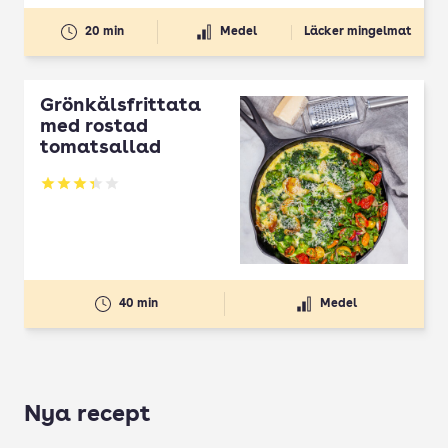
20 min
Medel
Läcker mingelmat
Grönkålsfrittata
med rostad
tomatsallad
Betyg: 3.37 av 5
40 min
Medel
Nya recept