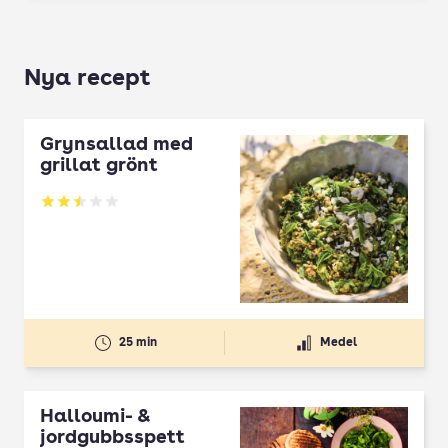
Nya recept
Grynsallad med
grillat grönt
Betyg: 2.5 av 5
25 min
Medel
Halloumi- &
jordgubbsspett