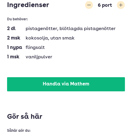
Ingredienser
6
port
Minska
Öka
Du behöver:
2
dl
pistagenötter
, blötlagda pistagenötter
2
msk
kokosolja
, utan smak
1
nypa
flingsalt
1
msk
vaniljpulver
Handla via Mathem
Gör så här
Såhär gör du: