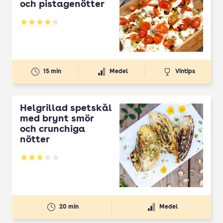
och pistagenötter
Betyg: 4.31 av 5
15 min
Medel
Vintips
Helgrillad spetskål
med brynt smör
och crunchiga
nötter
Betyg: 3.23 av 5
20 min
Medel