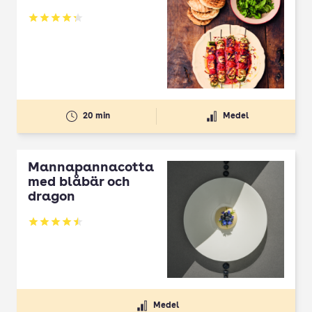
Betyg: 4.3 av 5
20 min
Medel
Mannapannacotta
med blåbär och
dragon
Betyg: 4.5 av 5
Medel