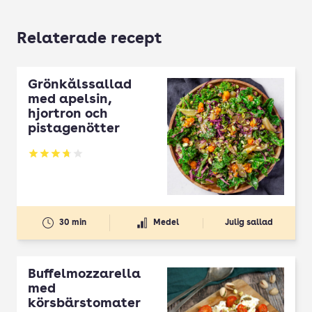
Relaterade recept
Grönkålssallad
med apelsin,
hjortron och
pistagenötter
Betyg: 3.72 av 5
30 min
Medel
Julig sallad
Buffelmozzarella
med
körsbärstomater