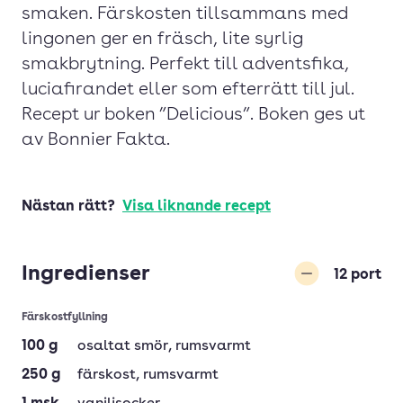
smaken. Färskosten tillsammans med
lingonen ger en fräsch, lite syrlig
smakbrytning. Perfekt till adventsfika,
luciafirandet eller som efterrätt till jul.
Recept ur boken ”Delicious”. Boken ges ut
av Bonnier Fakta.
Nästan rätt?
Visa liknande recept
Ingredienser
12
port
Minska
Färskostfyllning
100
g
osaltat smör
, rumsvarmt
250
g
färskost
, rumsvarmt