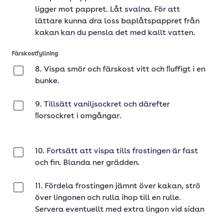
ligger mot pappret. Låt svalna. För att
lättare kunna dra loss baplåtspappret från
kakan kan du pensla det med kallt vatten.
Färskostfyllning
8. Vispa smör och färskost vitt och ﬂuffigt i en
Klar
bunke.
9. Tillsätt vaniljsockret och därefter
Klar
ﬂorsockret i omgångar.
10. Fortsätt att vispa tills frostingen är fast
Klar
och ﬁn. Blanda ner grädden.
11. Fördela frostingen jämnt över kakan, strö
Klar
över lingonen och rulla ihop till en rulle.
Servera eventuellt med extra lingon vid sidan