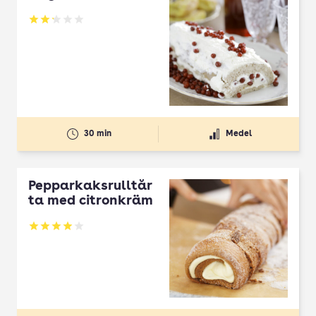
Betyg: 2.17 av 5
30 min
Medel
Pepparkaksrulltår
ta med citronkräm
Betyg: 3.92 av 5