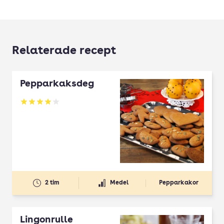
Relaterade recept
Pepparkaksdeg
Betyg: 3.96 av 5
2 tim
Medel
Pepparkakor
Lingonrulle