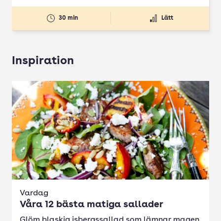
30 min
Lätt
Inspiration
Vardag
Våra 12 bästa matiga sallader
Glöm blaskig isbergssallad som lämnar magen