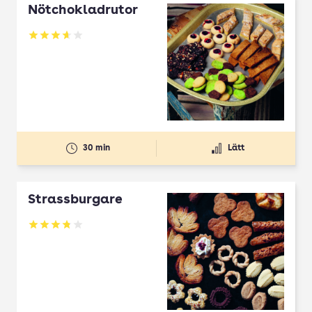
Nötchokladrutor
Betyg: 3.65 av 5
30 min
Lätt
Strassburgare
Betyg: 3.78 av 5