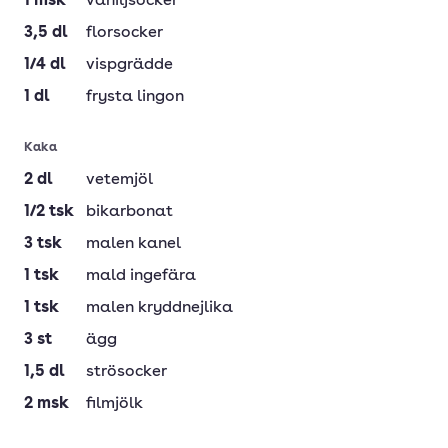
1
msk
vaniljsocker
3,5
dl
florsocker
1/4
dl
vispgrädde
1
dl
frysta lingon
Kaka
2
dl
vetemjöl
1/2
tsk
bikarbonat
3
tsk
malen kanel
1
tsk
mald ingefära
1
tsk
malen kryddnejlika
3
st
ägg
1,5
dl
strösocker
2
msk
filmjölk