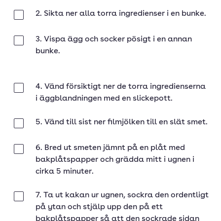
2. Sikta ner alla torra ingredienser i en bunke.
Klar
3. Vispa ägg och socker pösigt i en annan
Klar
bunke.
4. Vänd försiktigt ner de torra ingredienserna
Klar
i äggblandningen med en slickepott.
5. Vänd till sist ner ﬁlmjölken till en slät smet.
Klar
6. Bred ut smeten jämnt på en plåt med
Klar
bakplåtspapper och grädda mitt i ugnen i
cirka 5 minuter.
7. Ta ut kakan ur ugnen, sockra den ordentligt
Klar
på ytan och stjälp upp den på ett
bakplåtspapper så att den sockrade sidan