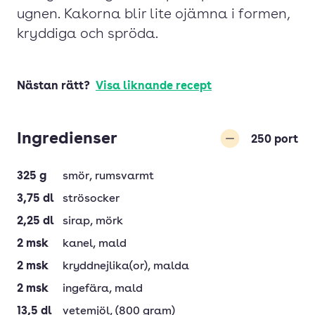
ugnen. Kakorna blir lite ojämna i formen,
kryddiga och spröda.
Nästan rätt?
Visa liknande recept
Ingredienser
250
port
Minska
325
g
smör
, rumsvarmt
3,75
dl
strösocker
2,25
dl
sirap
, mörk
2
msk
kanel
, mald
2
msk
kryddnejlika(or)
, malda
2
msk
ingefära
, mald
13,5
dl
vetemjöl
, (800 gram)