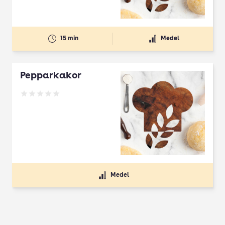
15 min
Medel
Pepparkakor
Betyg: 0 av 5
Medel