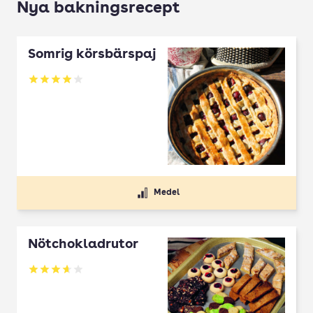
Nya bakningsrecept
Somrig körsbärspaj
Betyg: 4 av 5
Medel
Nötchokladrutor
Betyg: 3.65 av 5