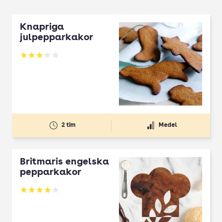
Knapriga
julpepparkakor
Betyg: 3.2 av 5
2 tim
Medel
Britmaris engelska
pepparkakor
Betyg: 3.97 av 5