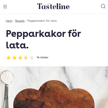
Till Tastelines startsida
äng meny
Öppna meny
Sö
Hem
/
Recept
/
Pepparkakor för lata.
Pepparkakor för
lata.
14
röster
Betyg: 3.57 av 5