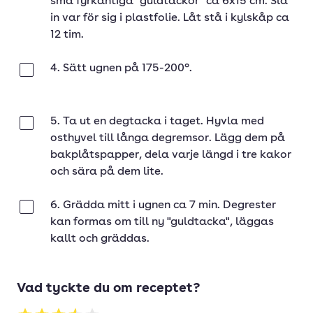
små fyrkantiga "guldtackor" ca 6x15 cm. Slå
in var för sig i plastfolie. Låt stå i kylskåp ca
12 tim.
4. Sätt ugnen på 175-200°.
Klar
5. Ta ut en degtacka i taget. Hyvla med
Klar
osthyvel till långa degremsor. Lägg dem på
bakplåtspapper, dela varje längd i tre kakor
och sära på dem lite.
6. Grädda mitt i ugnen ca 7 min. Degrester
Klar
kan formas om till ny "guldtacka", läggas
kallt och gräddas.
Vad tyckte du om receptet?