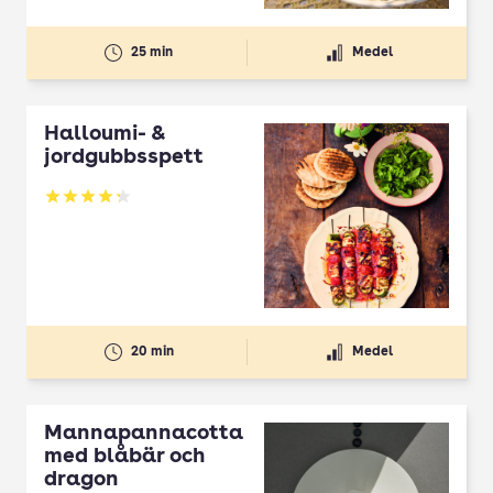
25 min
Medel
Halloumi- &
jordgubbsspett
Betyg: 4.3 av 5
20 min
Medel
Mannapannacotta
med blåbär och
dragon