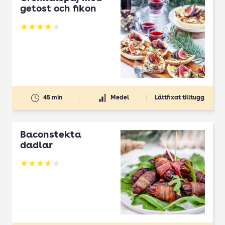
getost och fikon
Betyg: 4.02 av 5
45 min
Medel
Lättfixat tilltugg
Baconstekta
dadlar
Betyg: 3.66 av 5