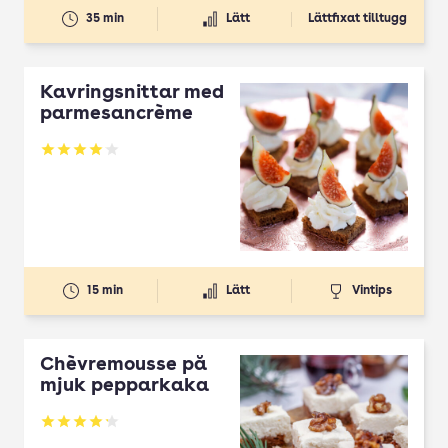
35 min
Lätt
Lättfixat tilltugg
Kavringsnittar med
parmesancrème
Betyg: 4.03 av 5
15 min
Lätt
Vintips
Chèvremousse på
mjuk pepparkaka
Betyg: 4.23 av 5