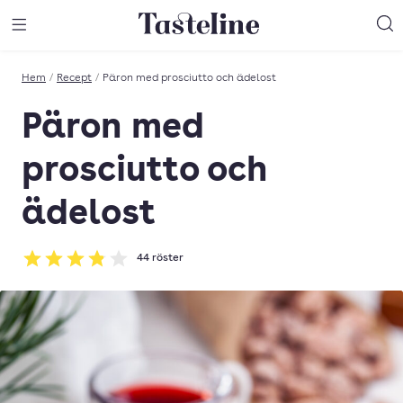
Till Tastelines startsida
äng meny
Öppna meny
Sö
Hem
/
Recept
/
Päron med prosciutto och ädelost
Päron med
prosciutto och
ädelost
44
röster
Betyg: 3.86 av 5