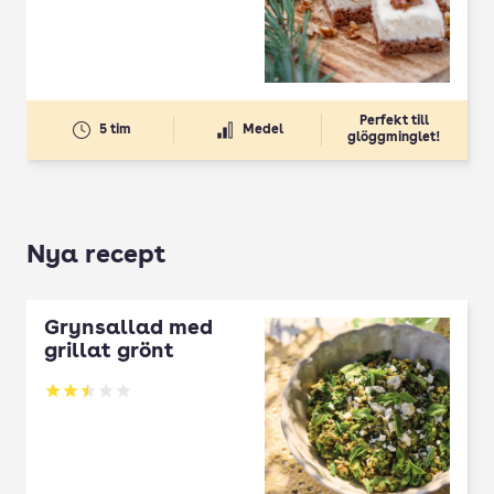
Perfekt till
5 tim
Medel
glöggminglet!
Nya recept
Grynsallad med
grillat grönt
Betyg: 2.5 av 5