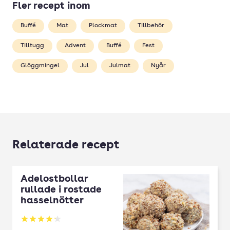
Fler recept inom
Buffé
Mat
Plockmat
Tillbehör
Tilltugg
Advent
Buffé
Fest
Glöggmingel
Jul
Julmat
Nyår
Relaterade recept
Ädelostbollar
rullade i rostade
hasselnötter
Betyg: 4.22 av 5