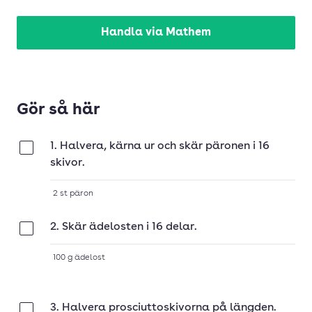
Handla via Mathem
Gör så här
1. Halvera, kärna ur och skär päronen i 16
Klar
skivor.
2
st
päron
2. Skär ädelosten i 16 delar.
Klar
100
g
ädelost
3. Halvera prosciuttoskivorna på längden.
Klar