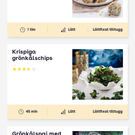
1 tim
Lätt
Lättfixat tilltugg
Krispiga
grönkålschips
Betyg: 3.6 av 5
45 min
Lätt
Lättfixat tilltugg
Grönkålspaj med