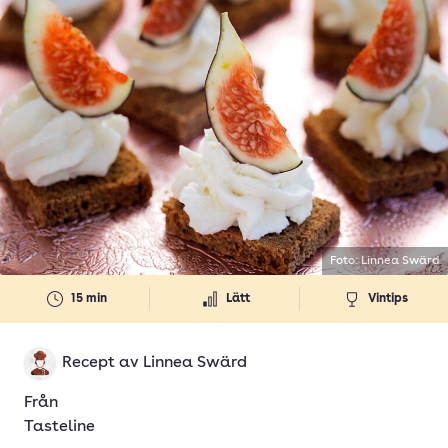
Foto: Linnea Swärd
15 min
Lätt
Vintips
Recept av
Linnea Swärd
Från
Tasteline