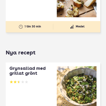
Betyg: 4.67 av 5
1 tim 30 min
Medel
Nya recept
Grynsallad med
grillat grönt
Betyg: 2.5 av 5