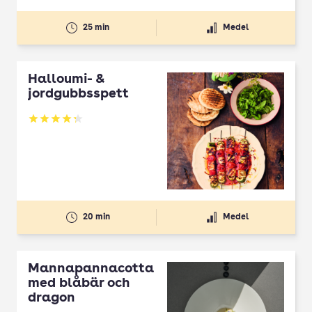
25 min
Medel
Halloumi- &
jordgubbsspett
Betyg: 4.3 av 5
20 min
Medel
Mannapannacotta
med blåbär och
dragon