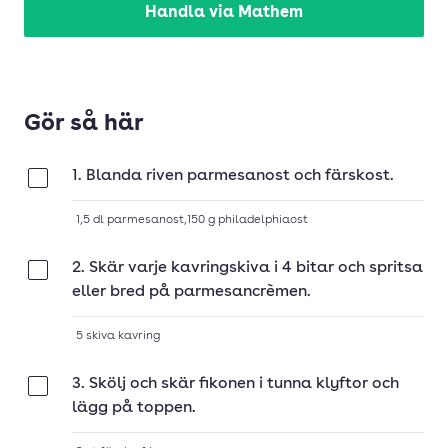
Handla via Mathem
Gör så här
1. Blanda riven parmesanost och färskost.
Klar
1,5
dl
parmesanost
,
150
g
philadelphiaost
2. Skär varje kavringskiva i 4 bitar och spritsa
Klar
eller bred på parmesancrèmen.
5
skiva
kavring
3. Skölj och skär fikonen i tunna klyftor och
Klar
lägg på toppen.