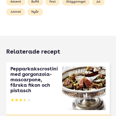
Advent
Buffé
Fest
Glöggmingel
Jul
Julmat
Nyår
Relaterade recept
Pepparkakscrostini
med gorgonzola-
mascarpone,
färska fikon och
pistasch
Betyg: 3.5 av 5