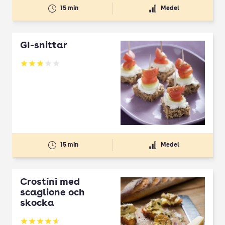
15 min
Medel
GI-snittar
Betyg: 2.9 av 5
15 min
Medel
Crostini med
scaglione och
skocka