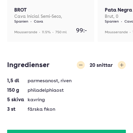
BROT
Pata Negra
Cava Inicial Semi-Seco,
Brut, 0
Spanien
•
Cava
Spanien
•
Cav
99:-
Mousserande
•
11.5%
•
750 ml
Mousserande
•
Ingredienser
20
snittar
Minska
Öka
1,5
dl
parmesanost
, riven
150
g
philadelphiaost
5
skiva
kavring
3
st
färska fikon