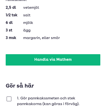
Pannkakssmet
2,5
dl
vetemjöl
1/2
tsk
salt
6
dl
mjölk
3
st
ägg
3
msk
margarin
, eller smör
Handla via Mathem
Gör så här
1. Gör pannkakssmeten och stek
Klar
pannkakorna (kan göras i förväg).