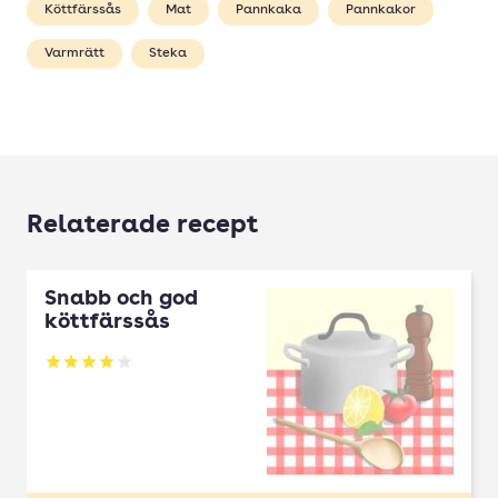
Köttfärssås
Mat
Pannkaka
Pannkakor
Varmrätt
Steka
Relaterade recept
Snabb och god
köttfärssås
Betyg: 4 av 5