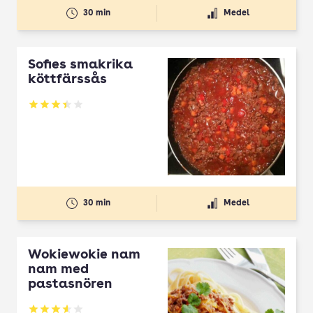
30 min
Medel
Sofies smakrika
köttfärssås
Betyg: 3.4 av 5
30 min
Medel
Wokiewokie nam
nam med
pastasnören