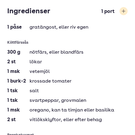
Ingredienser
1
port
Öka
1
påse
gratängost
, eller riv egen
Köttfärssås
300
g
nötfärs
, eller blandfärs
2
st
lökar
1
msk
vetemjöl
1
burk-2
krossade tomater
1
tsk
salt
1
tsk
svartpeppar
, grovmalen
1
msk
oregano
, kan ta timjan eller basilika
2
st
vitlöksklyftor
, eller efter behag