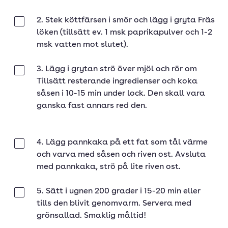
2. Stek köttfärsen i smör och lägg i gryta Fräs
Klar
löken (tillsätt ev. 1 msk paprikapulver och 1-2
msk vatten mot slutet).
3. Lägg i grytan strö över mjöl och rör om
Klar
Tillsätt resterande ingredienser och koka
såsen i 10-15 min under lock. Den skall vara
ganska fast annars red den.
4. Lägg pannkaka på ett fat som tål värme
Klar
och varva med såsen och riven ost. Avsluta
med pannkaka, strö på lite riven ost.
5. Sätt i ugnen 200 grader i 15-20 min eller
Klar
tills den blivit genomvarm. Servera med
grönsallad. Smaklig måltid!