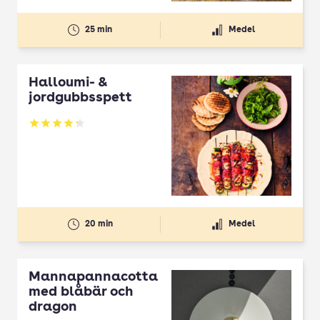
25 min
Medel
Halloumi- &
jordgubbsspett
Betyg: 4.3 av 5
20 min
Medel
Mannapannacotta
med blåbär och
dragon