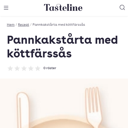
Till Tastelines startsida
äng meny
Öppna meny
Sö
Hem
/
Recept
/
Pannkakstårta med köttfärssås
Pannkakstårta med
köttfärssås
0
röster
Betyg: 0 av 5