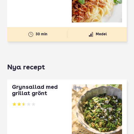
Betyg: 3.57 av 5
30 min
Medel
Nya recept
Grynsallad med
grillat grönt
Betyg: 2.5 av 5