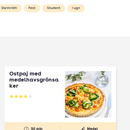
Varmrätt
Fest
Student
I ugn
Ostpaj med
medelhavsgrönsa
ker
Betyg: 3.89 av 5
50 min
Medel