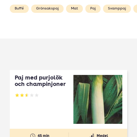
Buffé
Grönsakspaj
Mat
Paj
Svamppaj
Paj med purjolök
och champinjoner
Betyg: 2.6 av 5
45 min
Medel