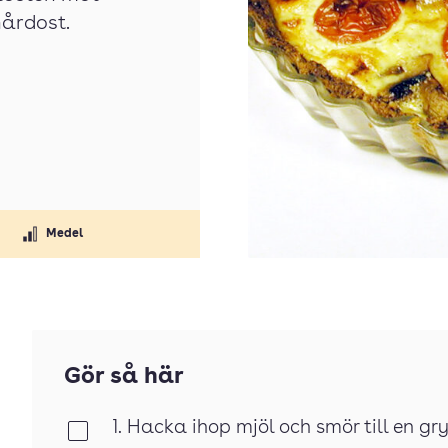
hårdost.
Medel
Gör så här
1. Hacka ihop mjöl och smör till en g
Klar