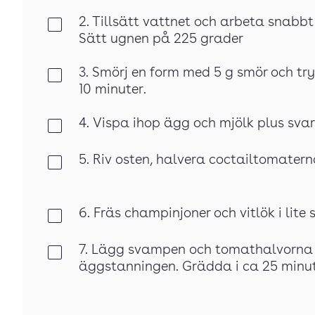
2. Tillsätt vattnet och arbeta snabbt 
Klar
Sätt ugnen på 225 grader
3. Smörj en form med 5 g smör och try
Klar
10 minuter.
4. Vispa ihop ägg och mjölk plus sva
Klar
5. Riv osten, halvera coctailtomatern
Klar
6. Fräs champinjoner och vitlök i lite 
Klar
7. Lägg svampen och tomathalvorna i p
Klar
äggstanningen. Grädda i ca 25 minut