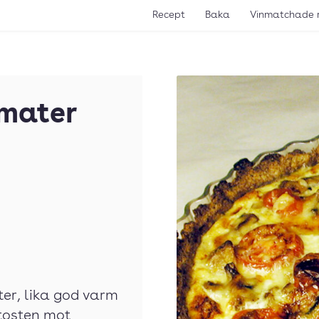
Recept
Baka
Vinmatchade 
omater
er, lika god varm
stosten mot