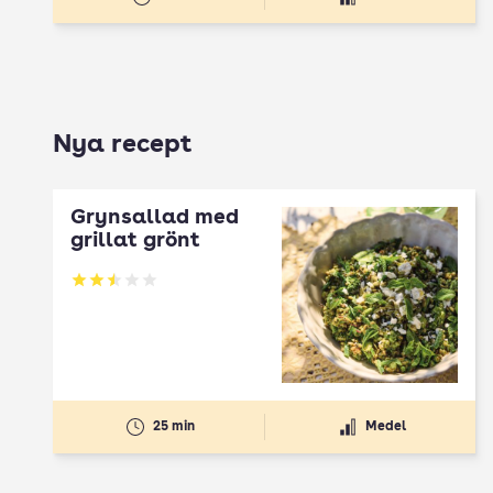
Nya recept
Grynsallad med
grillat grönt
Betyg: 2.5 av 5
25 min
Medel