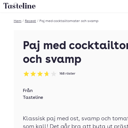
Till Tastelines startsida
Hem
/
Recept
/
Paj med cocktailtomater och svamp
Paj med cocktailt
och svamp
168
röster
Betyg: 3.7 av 5
Från
Tasteline
Klassisk paj med ost, svamp och tomat
som kall! Det går bra att byta ut prä