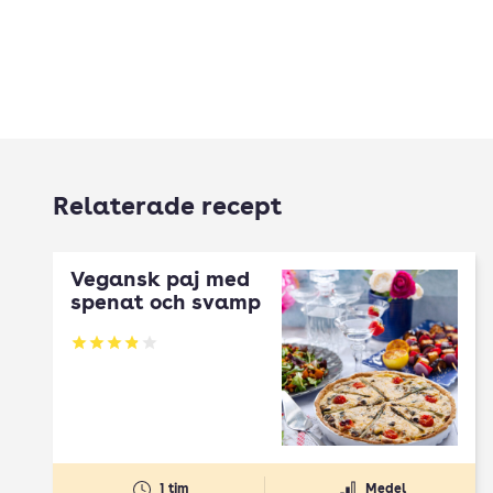
Relaterade recept
Vegansk paj med
spenat och svamp
Betyg: 3.85 av 5
1 tim
Medel