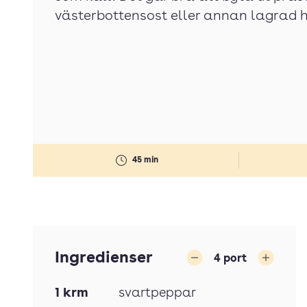
västerbottensost eller annan lagrad 
45 min
Ingredienser
4
port
Minska
Öka
1
krm
svartpeppar