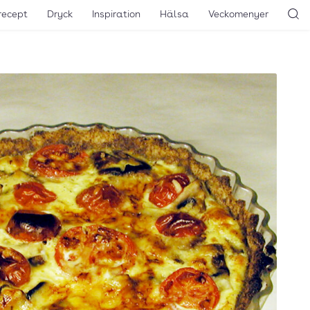
recept
Dryck
Inspiration
Hälsa
Veckomenyer
Sö