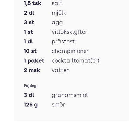
1,5
tsk
salt
2
dl
mjölk
3
st
ägg
1
st
vitlöksklyftor
1
dl
prästost
10
st
champinjoner
1
paket
cocktailtomat(er)
2
msk
vatten
Pajdeg
3
dl
grahamsmjöl
125
g
smör