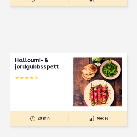
Halloumi- &
jordgubbsspett
Betyg: 4.3 av 5
20 min
Medel