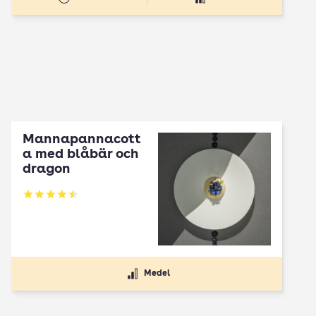
Mannapannacott
a med blåbär och
dragon
Betyg: 4.5 av 5
Medel