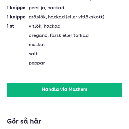
1
knippe
persilja
, hackad
1
knippe
gräslök
, hackad (eller vitlökskott)
1
st
vitlök
, hackad
oregano
, färsk eller torkad
muskot
salt
peppar
Handla via Mathem
Gör så här