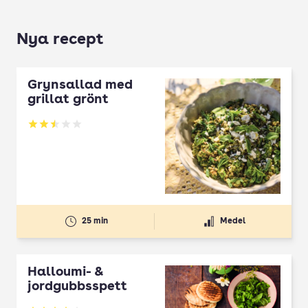
Nya recept
Grynsallad med
grillat grönt
Betyg: 2.5 av 5
25 min
Medel
Halloumi- &
jordgubbsspett