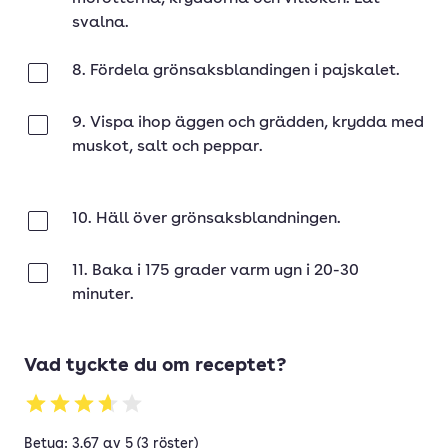
svalna.
8. Fördela grönsaksblandingen i pajskalet.
Klar
9. Vispa ihop äggen och grädden, krydda med
Klar
muskot, salt och peppar.
10. Häll över grönsaksblandningen.
Klar
11. Baka i 175 grader varm ugn i 20-30
Klar
minuter.
Vad tyckte du om receptet?
Betyg: 3.67 av 5 (3 röster)