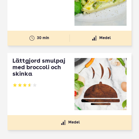
30 min
Medel
Lättgjord smulpaj
med broccoli och
skinka
Betyg: 3.6 av 5
Medel