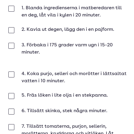
1. Blanda ingredienserna i matberedaren till
Klar
en deg, låt vila i kylen i 20 minuter.
2. Kavla ut degen, lägg den i en pajform.
Klar
3. Förbaka i 175 grader varm ugn i 15-20
Klar
minuter.
4. Koka purjo, selleri och morötter i lättsaltat
Klar
vatten i 10 minuter.
5. Fräs löken i lite olja i en stekpanna.
Klar
6. Tillsätt skinka, stek några minuter.
Klar
7. Tillsätt tomaterna, purjon, sellerin,
Klar
morötterna, kryddorna och vitlöken. Låt