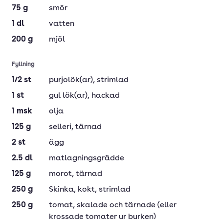
75
g
smör
1
dl
vatten
200
g
mjöl
Fyllning
1/2
st
purjolök(ar)
, strimlad
1
st
gul lök(ar)
, hackad
1
msk
olja
125
g
selleri
, tärnad
2
st
ägg
2.5
dl
matlagningsgrädde
125
g
morot
, tärnad
250
g
Skinka
, kokt, strimlad
250
g
tomat
, skalade och tärnade (eller
krossade tomater ur burken)