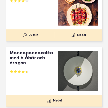
Betyg: 4.3 av 5
20 min
Medel
Mannapannacotta
med blåbär och
dragon
Betyg: 4.5 av 5
Medel