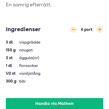
En somrig efterrätt.
Ingredienser
4
port
Minska
Öka
3
dl
vispgrädde
150
g
nougat
3
st
äggula(or)
1
dl
florsocker
1/2
st
vaniljstång
300
g
bär
Handla via Mathem