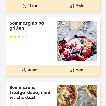
15 min
Medel
Sommargino på
grillen
Betyg: 3 av 5
30 min
Medel
Sommarens
trädgårdspaj med
vit choklad