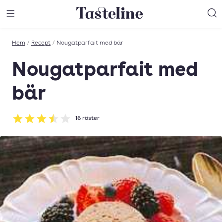
Till Tastelines startsida
äng meny
Öppna meny
Sö
Hem
/
Recept
/
Nougatparfait med bär
Nougatparfait med
bär
16
röster
Betyg: 3.5 av 5