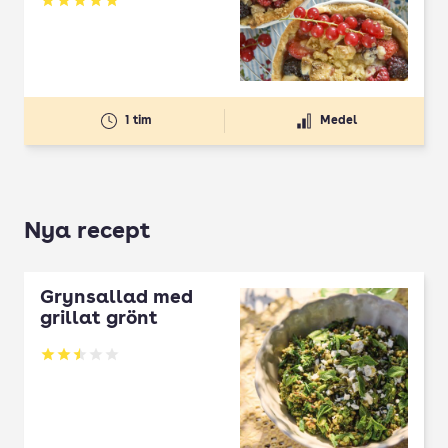
Betyg: 5 av 5
1 tim
Medel
Nya recept
Grynsallad med
grillat grönt
Betyg: 2.5 av 5