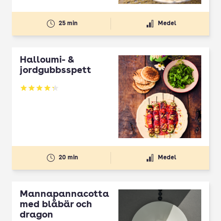
25 min
Medel
Halloumi- &
jordgubbsspett
Betyg: 4.3 av 5
20 min
Medel
Mannapannacotta
med blåbär och
dragon