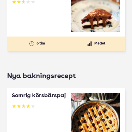
Betyg: 2.67 av 5
6 tim
Medel
Nya bakningsrecept
Somrig körsbärspaj
Betyg: 4 av 5