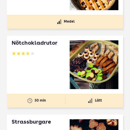
Medel
Nötchokladrutor
Betyg: 3.65 av 5
30 min
Lätt
Strassburgare