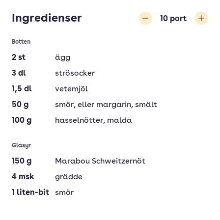
Ingredienser
10
port
Minska
Öka
Botten
2
st
ägg
3
dl
strösocker
1,5
dl
vetemjöl
50
g
smör
, eller margarin, smält
100
g
hasselnötter
, malda
Glasyr
150
g
Marabou Schweitzernöt
4
msk
grädde
1
liten-bit
smör