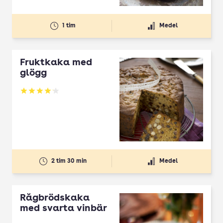
1 tim
Medel
Fruktkaka med
glögg
Betyg: 4.14 av 5
2 tim 30 min
Medel
Rågbrödskaka
med svarta vinbär