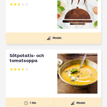
Betyg: 2.67 av 5
Medel
Sötpotatis- och
tomatsoppa
Betyg: 3.67 av 5
1 tim
Medel