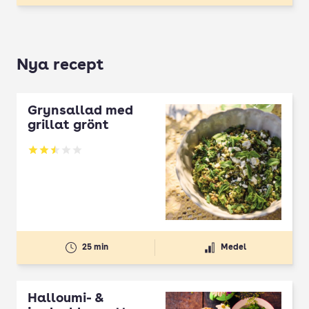
Nya recept
Grynsallad med
grillat grönt
Betyg: 2.5 av 5
25 min
Medel
Halloumi- &