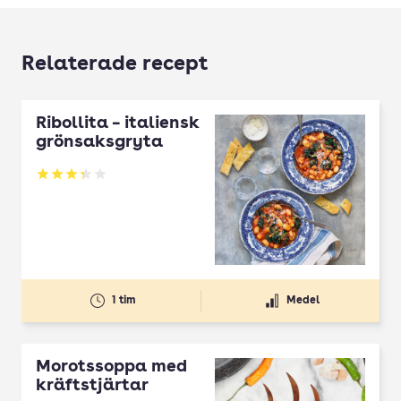
Relaterade recept
Ribollita – italiensk
grönsaksgryta
Betyg: 3.38 av 5
1 tim
Medel
Morotssoppa med
kräftstjärtar