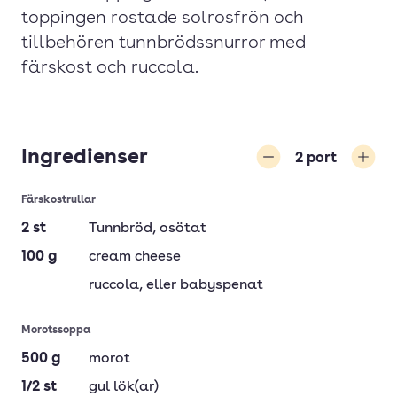
toppingen rostade solrosfrön och
tillbehören tunnbrödssnurror med
färskost och ruccola.
Ingredienser
2
port
Minska
Öka
Färskostrullar
2
st
Tunnbröd
, osötat
100
g
cream cheese
ruccola
, eller babyspenat
Morotssoppa
500
g
morot
1/2
st
gul lök(ar)