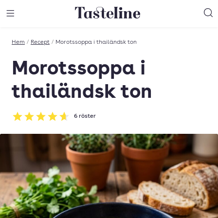
Till Tastelines startsida
äng meny
Öppna meny
Sö
Hem
/
Recept
/
Morotssoppa i thailändsk ton
Morotssoppa i
thailändsk ton
6
röster
Betyg: 4.67 av 5