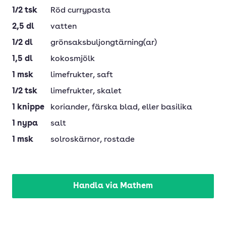
1/2
tsk
Röd currypasta
2,5
dl
vatten
1/2
dl
grönsaksbuljongtärning(ar)
1,5
dl
kokosmjölk
1
msk
limefrukter
, saft
1/2
tsk
limefrukter
, skalet
1
knippe
koriander
, färska blad, eller basilika
1
nypa
salt
1
msk
solroskärnor
, rostade
Handla via Mathem