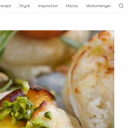
recept
Dryck
Inspiration
Hälsa
Veckomenyer
Sö