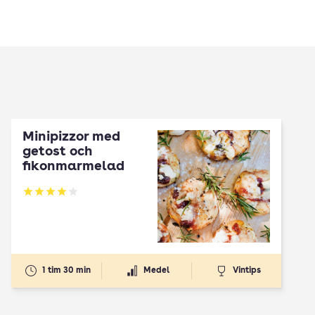
Minipizzor med
getost och
fikonmarmelad
Betyg: 4.06 av 5
1 tim 30 min
Medel
Vintips