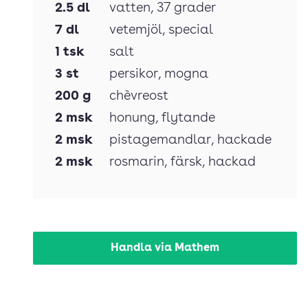
2.5
dl
vatten
, 37 grader
7
dl
vetemjöl
, special
1
tsk
salt
3
st
persikor
, mogna
200
g
chèvreost
2
msk
honung
, flytande
2
msk
pistagemandlar
, hackade
2
msk
rosmarin
, färsk, hackad
Handla via Mathem