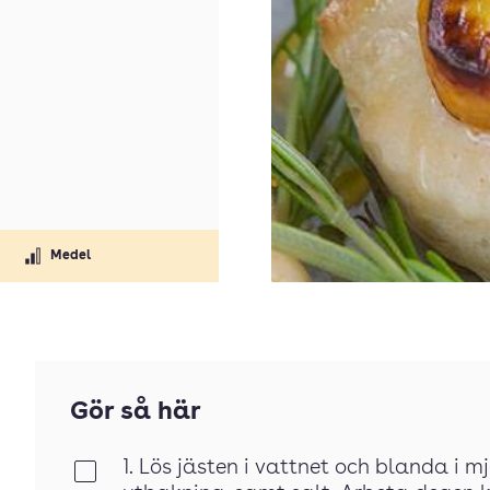
Medel
Gör så här
1. Lös jästen i vattnet och blanda i mjö
Klar