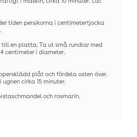
aftigt i maskin, cirka 10 minuter. Låt
er tiden persikorna i centimetertjocka
.
till en platta. Ta ut små rundlar med
 4 centimeter i diameter.
persklädd plåt och fördela osten över.
 ugnen cirka 15 minuter.
 pistaschmandel och rosmarin.