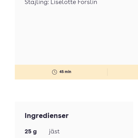
Stajling: Liselotte Forslin
45 min
Ingredienser
25
g
jäst