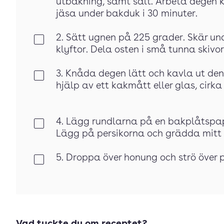
utbakning, samt salt. Arbeta degen kr
jäsa under bakduk i 30 minuter.
2. Sätt ugnen på 225 grader. Skär und
Klar
klyftor. Dela osten i små tunna skivor
3. Knåda degen lätt och kavla ut den 
Klar
hjälp av ett kakmått eller glas, cirka
4. Lägg rundlarna på en bakplåtspap
Klar
Lägg på persikorna och grädda mitt i
5. Droppa över honung och strö över
Klar