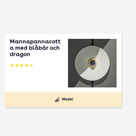
Mannapannacott
a med blåbär och
dragon
Betyg: 4.5 av 5
Medel