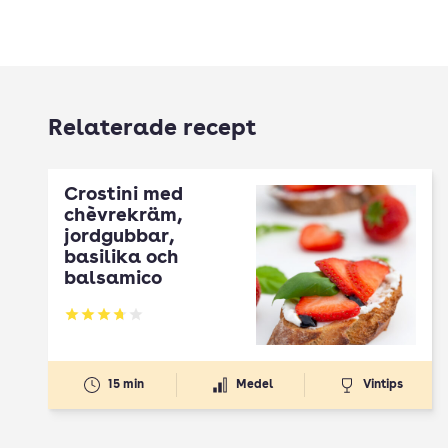
Relaterade recept
Crostini med
chèvrekräm,
jordgubbar,
basilika och
balsamico
Betyg: 3.7 av 5
15 min
Medel
Vintips