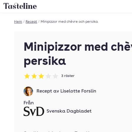
Till Tastelines startsida
Hem
/
Recept
/
Minipizzor med chèvre och persika
Minipizzor med chè
persika
3
röster
Betyg: 3 av 5
Recept av
Liselotte Forslin
Från
Svenska Dagbladet