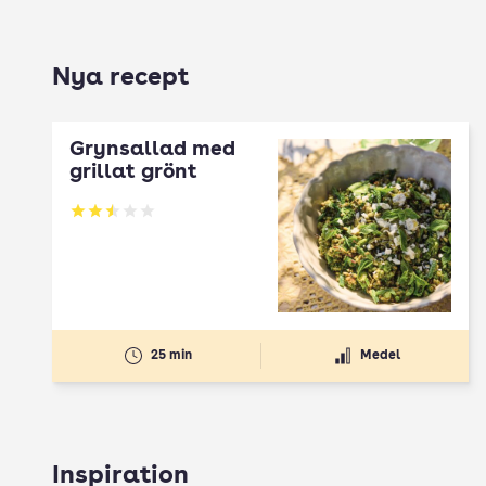
Nya recept
Grynsallad med
grillat grönt
Betyg: 2.5 av 5
25 min
Medel
Inspiration