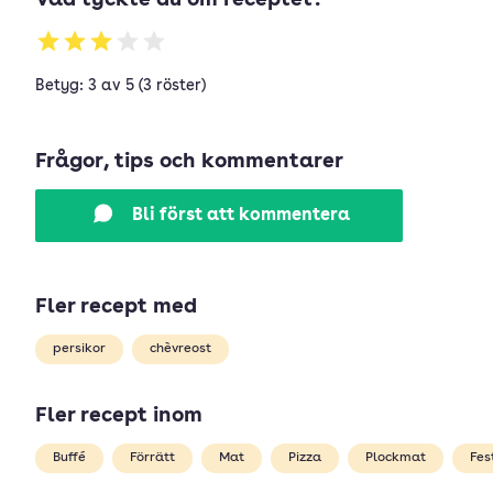
Vad tyckte du om receptet?
Betyg: 3 av 5 (3 röster)
Frågor, tips och kommentarer
Bli först att kommentera
Fler recept med
persikor
chèvreost
Fler recept inom
Buffé
Förrätt
Mat
Pizza
Plockmat
Fes