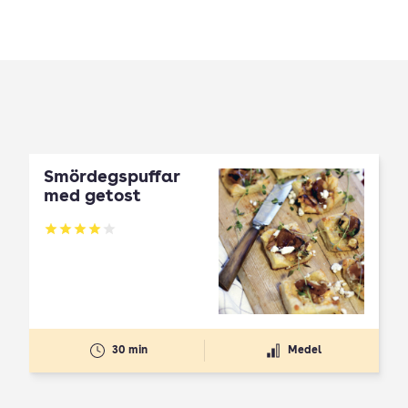
Smördegspuffar
med getost
Betyg: 4.01 av 5
30 min
Medel