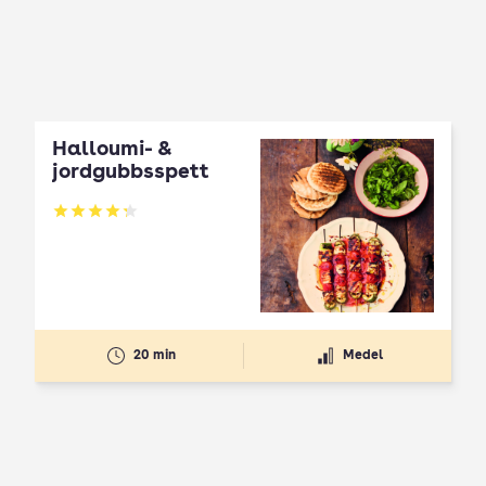
Halloumi- &
jordgubbsspett
Betyg: 4.3 av 5
20 min
Medel