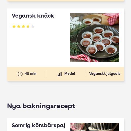
Vegansk knäck
Betyg: 3.66 av 5
40 min
Medel
Veganskt julgodis
Nya bakningsrecept
Somrig körsbärspaj