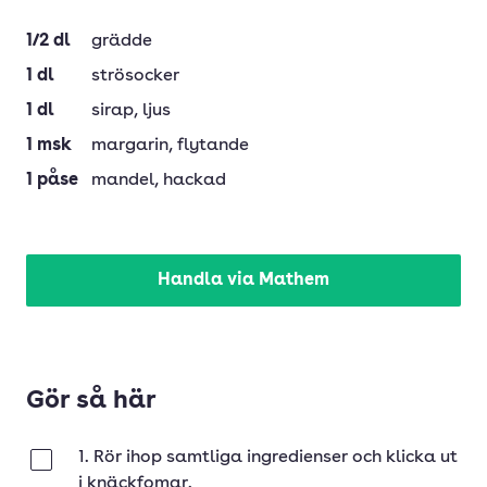
1/2
dl
grädde
1
dl
strösocker
1
dl
sirap
, ljus
1
msk
margarin
, flytande
1
påse
mandel
, hackad
Handla via Mathem
Gör så här
1. Rör ihop samtliga ingredienser och klicka ut
Klar
i knäckfomar.