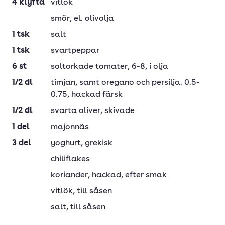
4
klyfta
vitlök
smör
, el. olivolja
1
tsk
salt
1
tsk
svartpeppar
6
st
soltorkade tomater
, 6-8, i olja
1/2
dl
timjan
, samt oregano och persilja. 0.5-
0.75, hackad färsk
1/2
dl
svarta oliver
, skivade
1
del
majonnäs
3
del
yoghurt
, grekisk
chiliflakes
koriander
, hackad, efter smak
vitlök
, till såsen
salt
, till såsen