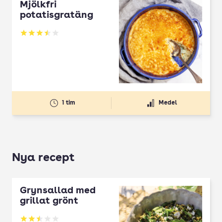
Mjölkfri
potatisgratäng
Betyg: 3.52 av 5
1 tim
Medel
Nya recept
Grynsallad med
grillat grönt