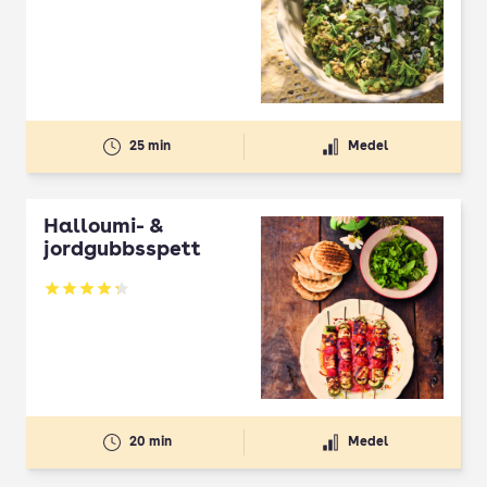
Betyg: 2.5 av 5
25 min
Medel
Halloumi- &
jordgubbsspett
Betyg: 4.3 av 5
20 min
Medel