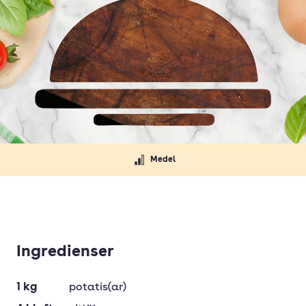
Medel
Ingredienser
1
kg
potatis(ar)