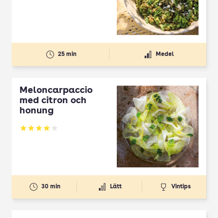
25 min
Medel
Meloncarpaccio
med citron och
honung
Betyg: 3.99 av 5
30 min
Lätt
Vintips