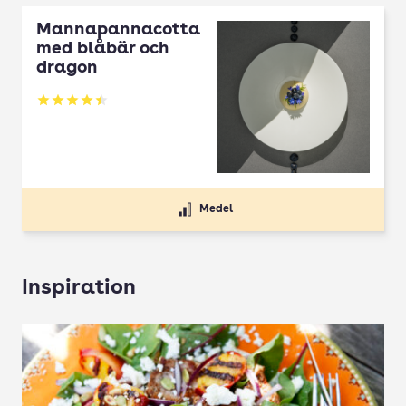
Mannapannacotta
med blåbär och
dragon
Betyg: 4.5 av 5
Medel
Inspiration