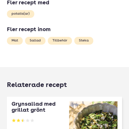
Fler recept med
potatis(ar)
Fler recept inom
Mat
Sallad
Tillbehör
Steka
Relaterade recept
Grynsallad med
grillat grönt
Betyg: 2.5 av 5