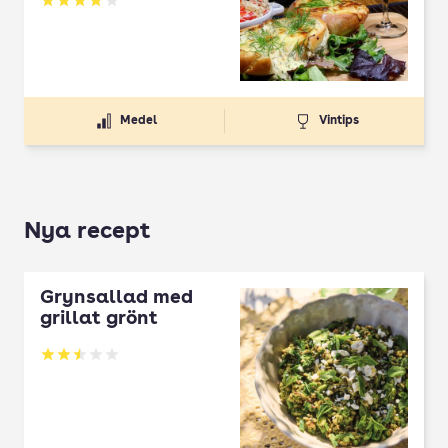
Betyg: 3.79 av 5
Medel
Vintips
Nya recept
Grynsallad med
grillat grönt
Betyg: 2.5 av 5