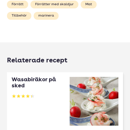
Förrätt
Förrätter med skaldjur
Mat
Tillbehör
marinera
Relaterade recept
Wasabiräkor på
sked
Betyg: 4.32 av 5