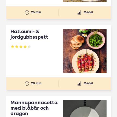
25 min
Medel
Halloumi- &
jordgubbsspett
Betyg: 4.3 av 5
20 min
Medel
Mannapannacotta
med blåbär och
dragon