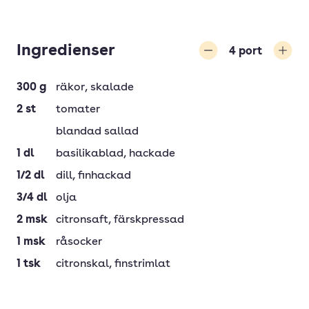
Ingredienser
4
port
Minska
Öka
300
g
räkor
, skalade
2
st
tomater
blandad sallad
1
dl
basilikablad
, hackade
1/2
dl
dill
, finhackad
3/4
dl
olja
2
msk
citronsaft
, färskpressad
1
msk
råsocker
1
tsk
citronskal
, finstrimlat