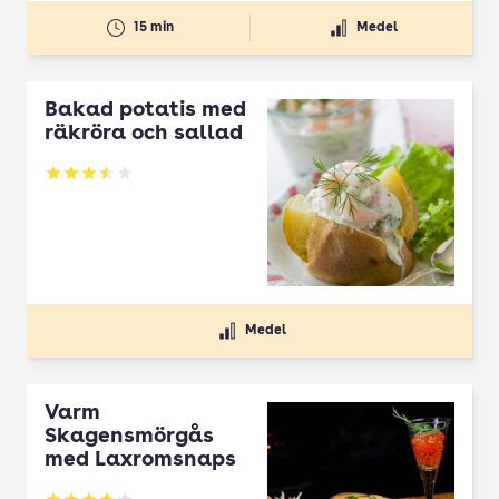
15 min
Medel
Bakad potatis med
räkröra och sallad
Betyg: 3.5 av 5
Medel
Varm
Skagensmörgås
med Laxromsnaps