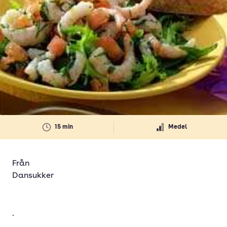
15 min
Medel
Från
Dansukker
.