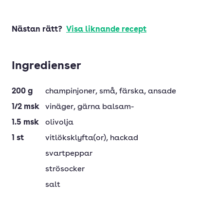
Nästan rätt?
Visa liknande recept
Ingredienser
200
g
champinjoner
, små, färska, ansade
1/2
msk
vinäger
, gärna balsam-
1.5
msk
olivolja
1
st
vitlöksklyfta(or)
, hackad
svartpeppar
strösocker
salt