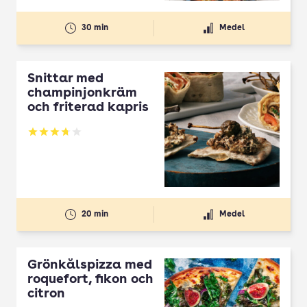
30 min
Medel
Snittar med
champinjonkräm
och friterad kapris
Betyg: 3.71 av 5
20 min
Medel
Grönkålspizza med
roquefort, fikon och
citron