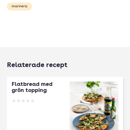
marinera
Relaterade recept
Flatbread med
grön topping
Betyg: 0 av 5