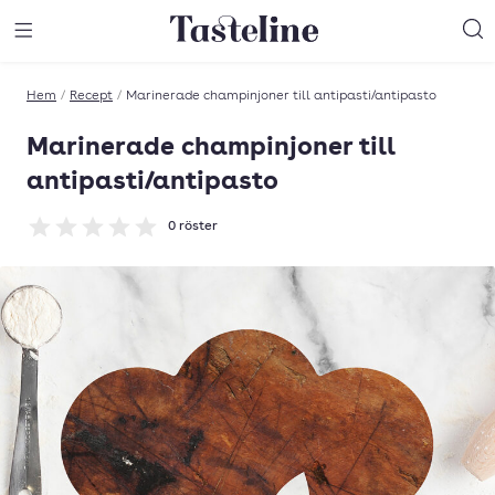
Till Tastelines startsida
äng meny
Öppna meny
Sö
Hem
/
Recept
/
Marinerade champinjoner till antipasti/antipasto
Marinerade champinjoner till
antipasti/antipasto
0
röster
Betyg: 0 av 5