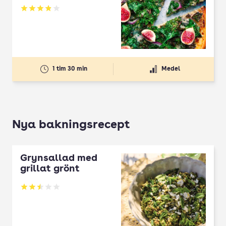
Betyg: 3.89 av 5
1 tim 30 min
Medel
Nya bakningsrecept
Grynsallad med
grillat grönt
Betyg: 2.5 av 5