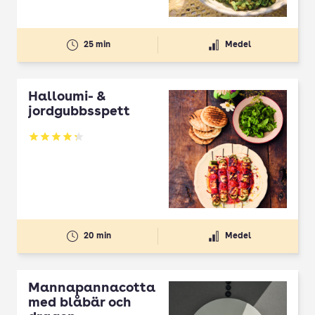
25 min
Medel
Halloumi- &
jordgubbsspett
Betyg: 4.3 av 5
20 min
Medel
Mannapannacotta
med blåbär och