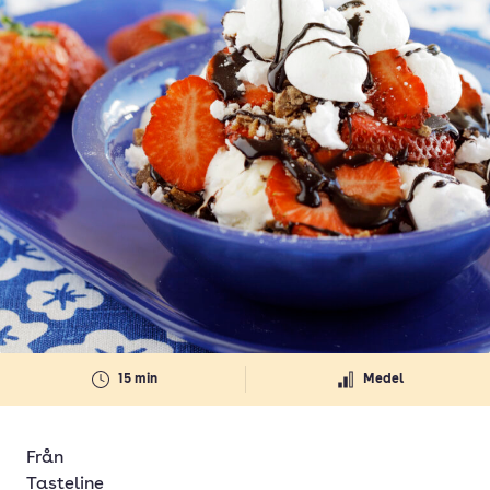
15 min
Medel
Från
Tasteline