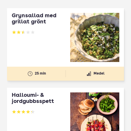
Grynsallad med
grillat grönt
Betyg: 2.5 av 5
25 min
Medel
Halloumi- &
jordgubbsspett
Betyg: 4.3 av 5