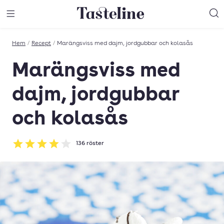
Till Tastelines startsida
äng meny
Öppna meny
Sö
Hem
/
Recept
/
Marängsviss med dajm, jordgubbar och kolasås
Marängsviss med
dajm, jordgubbar
och kolasås
136
röster
Betyg: 3.96 av 5