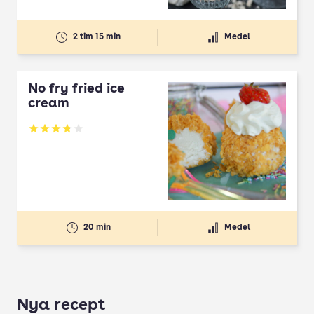
2 tim 15 min
Medel
No fry fried ice
cream
Betyg: 3.82 av 5
20 min
Medel
Nya recept