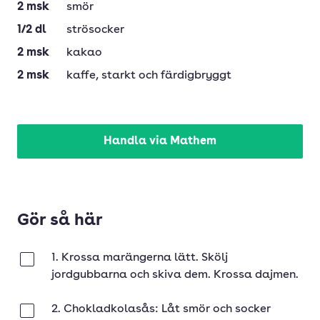
2
msk
smör
1/2
dl
strösocker
2
msk
kakao
2
msk
kaffe
, starkt och färdigbryggt
Handla via Mathem
Gör så här
1. Krossa marängerna lätt. Skölj
Klar
jordgubbarna och skiva dem. Krossa dajmen.
2. Chokladkolasås: Låt smör och socker
Klar