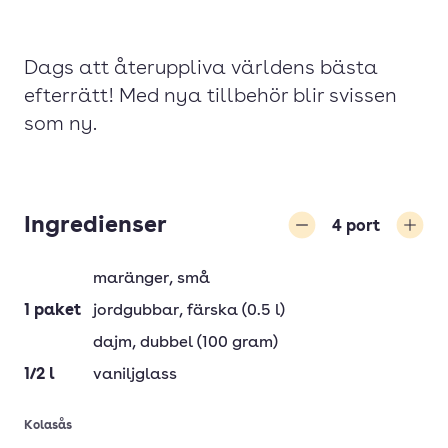
Dags att återuppliva världens bästa
efterrätt! Med nya tillbehör blir svissen
som ny.
Ingredienser
4
port
Minska
Öka
maränger
, små
1
paket
jordgubbar
, färska (0.5 l)
dajm
, dubbel (100 gram)
1/2
l
vaniljglass
Kolasås