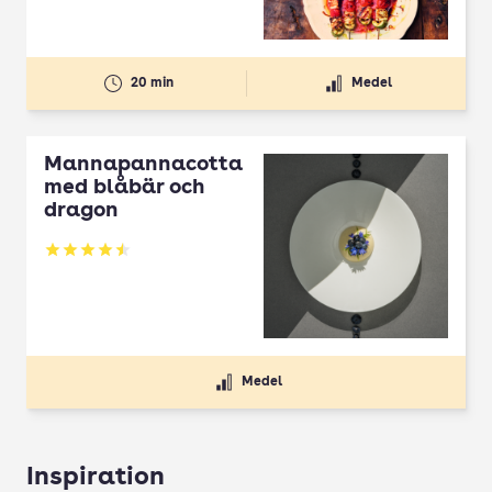
20 min
Medel
Mannapannacotta
med blåbär och
dragon
Betyg: 4.5 av 5
Medel
Inspiration