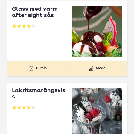
Glass med varm
after eight sås
Betyg: 4 av 5
15 min
Medel
Lakritsmarängsvis
s
Betyg: 4.25 av 5