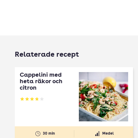
Relaterade recept
Cappelini med
heta räkor och
citron
Betyg: 3.81 av 5
30 min
Medel