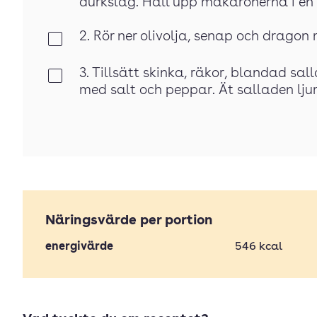
durkslag. Häll upp makaronerna i en
2. Rör ner olivolja, senap och drag
Klar
3. Tillsätt skinka, räkor, blandad sa
Klar
med salt och peppar. Ät salladen lj
Näringsvärde per portion
energivärde
546
kcal