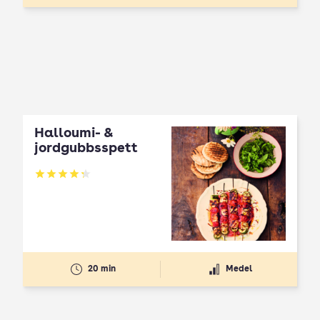
Halloumi- &
jordgubbsspett
Betyg: 4.3 av 5
20 min
Medel