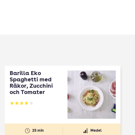
Barilla Eko
Spaghetti med
Räkor, Zucchini
och Tomater
Betyg: 4 av 5
25 min
Medel