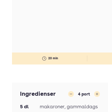
20 min
Ingredienser
4
port
Minska
Öka
5
dl
makaroner
, gammaldags