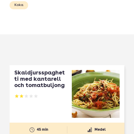
Koka
Skaldjursspaghet
ti med kantarell
och tomatbuljong
Betyg: 2 av 5
45 min
Medel