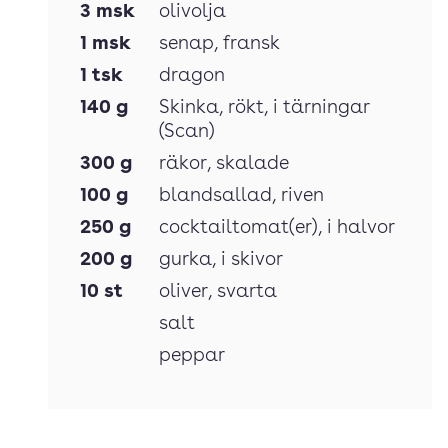
3
msk
olivolja
1
msk
senap
, fransk
1
tsk
dragon
140
g
Skinka
, rökt, i tärningar
(Scan)
300
g
räkor
, skalade
100
g
blandsallad
, riven
250
g
cocktailtomat(er)
, i halvor
200
g
gurka
, i skivor
10
st
oliver
, svarta
salt
peppar