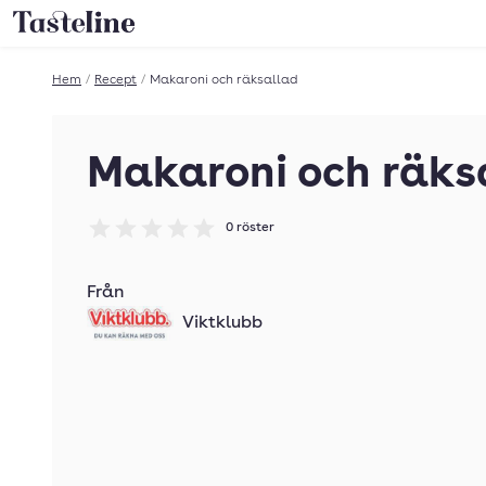
Till Tastelines startsida
Hem
/
Recept
/
Makaroni och räksallad
Makaroni och räks
0
röster
Betyg: 0 av 5
Från
Viktklubb