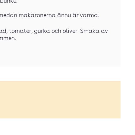
 bunke.
on medan makaronerna ännu är varma.
llad, tomater, gurka och oliver. Smaka av
ummen.