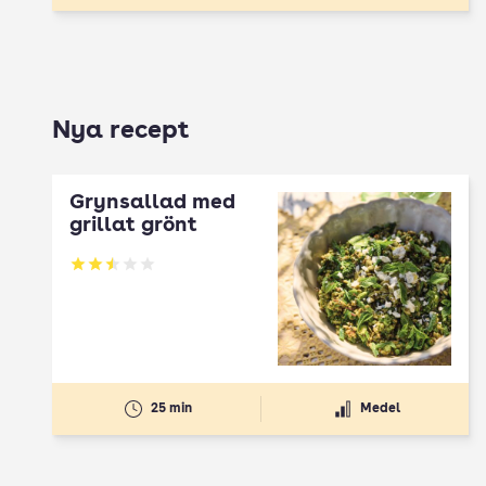
Nya recept
Grynsallad med
grillat grönt
Betyg: 2.5 av 5
25 min
Medel