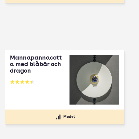
Mannapannacott
a med blåbär och
dragon
Betyg: 4.5 av 5
Medel