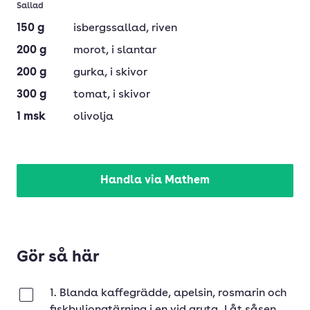
Sallad
150
g
isbergssallad
, riven
200
g
morot
, i slantar
200
g
gurka
, i skivor
300
g
tomat
, i skivor
1
msk
olivolja
Handla via Mathem
Gör så här
1. Blanda kaffegrädde, apelsin, rosmarin och
Klar