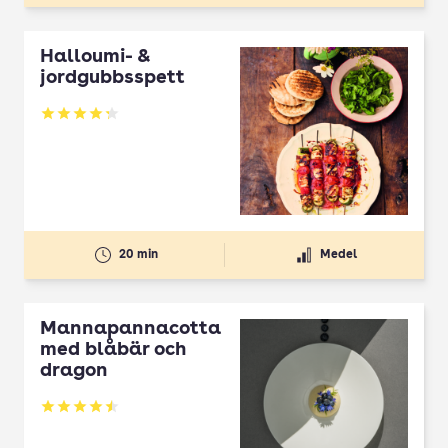
Halloumi- &
jordgubbsspett
Betyg: 4.3 av 5
20 min
Medel
Mannapannacotta
med blåbär och
dragon
Betyg: 4.5 av 5