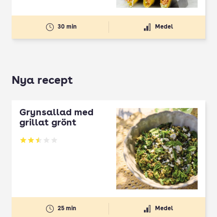
30 min
Medel
Nya recept
Grynsallad med
grillat grönt
Betyg: 2.5 av 5
25 min
Medel