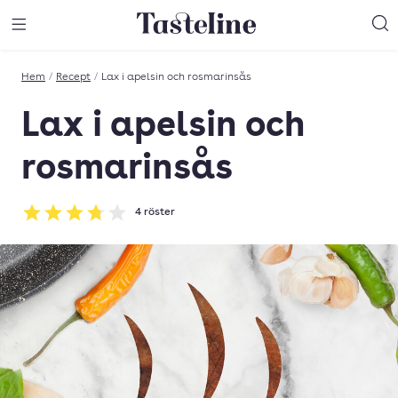
Till Tastelines startsida
äng meny
Öppna meny
Sö
Hem
/
Recept
/
Lax i apelsin och rosmarinsås
Lax i apelsin och
rosmarinsås
4
röster
Betyg: 3.75 av 5