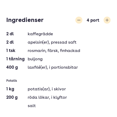
Ingredienser
4
port
Minska
Öka
2
dl
kaffegrädde
2
dl
apelsin(er)
, pressad saft
1
tsk
rosmarin
, färsk, finhackad
1
tärning
buljong
400
g
laxfilé(er)
, i portionsbitar
Potatis
1
kg
potatis(ar)
, i skivor
200
g
röda lökar
, i klyftor
salt