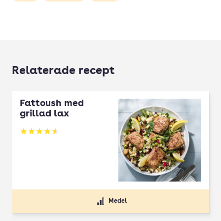
Relaterade recept
Fattoush med
grillad lax
Betyg: 4.67 av 5
Medel