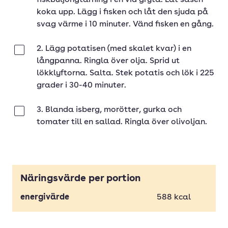
fiskbuljongtärning i en vid gryta. Låt såsen
koka upp. Lägg i fisken och låt den sjuda på
svag värme i 10 minuter. Vänd fisken en gång.
2. Lägg potatisen (med skalet kvar) i en
Klar
långpanna. Ringla över olja. Sprid ut
lökklyftorna. Salta. Stek potatis och lök i 225
grader i 30-40 minuter.
3. Blanda isberg, morötter, gurka och
Klar
tomater till en sallad. Ringla över olivoljan.
Näringsvärde per portion
energivärde
588
kcal