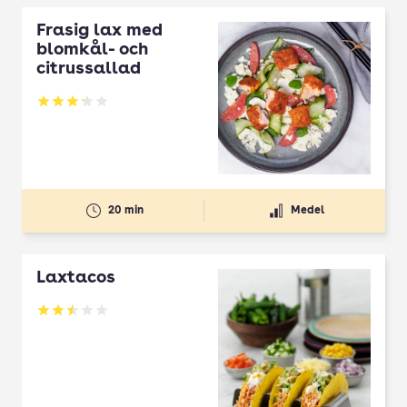
Frasig lax med
blomkål- och
citrussallad
Betyg: 3.2 av 5
20 min
Medel
Laxtacos
Betyg: 2.5 av 5